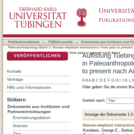
Auflistung Tuebingen Paleoanthropology Boo
DSpace Repositorium (Manakin basiert)
1: Human-elephant interactions: from past to
Publikationsdienste
→
TOBIAS-portale
→
Dokumente aus Instituten und Pa
Paleoanthropology Band 1: Human-elephant interactions: from past to present
Band 1: Human-elephant interactions: from past to present nach Autor
Auflistung Tuebin
VERÖFFENTLICHEN
in Paleoanthropol
to present nach Au
Kontakt
Verträge
0-9
A
B
C
D
E
F
G
H
I
J
K
L
Oder geben Sie die ersten Bu
Hilfe und Informationen
Stöbern
Sortiert nach:
Dokumente aus Instituten und
Partnereinrichtungen
Anzeige der Dokumente 1-3
Erscheinungsdatum
Human-elephant interactions
Autoren
Konidaris, George E.
;
Barkai
Titel