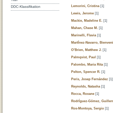
Lemorini, Cristina
[1]
DDC-Klassifikation
Lewis, Jerome
[1]
Mackie, Madeline E.
[1]
Mahan, Chase M.
[1]
Marinelli, Flavia
[1]
MartÍnez-Navarro, Bienven
O’Brien, Matthew J.
[1]
Palmqvist, Paul
[1]
Palombo, Maria Rita
[1]
Pelton, Spencer R.
[1]
Peris, Josep Fernández
[1]
Reynolds, Natasha
[1]
Rocca, Roxane
[1]
RodrÍguez-Gómez, Guille
Ros-Montoya, Sergio
[1]