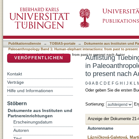
Auflistung Tuebingen Paleoanthropology Boo
DSpace Repositorium (Manakin basiert)
1: Human-elephant interactions: from past to
Publikationsdienste
→
TOBIAS-portale
→
Dokumente aus Instituten und Pa
Paleoanthropology Band 1: Human-elephant interactions: from past to present
Band 1: Human-elephant interactions: from past to present nach Autor
Auflistung Tuebin
VERÖFFENTLICHEN
in Paleoanthropol
to present nach A
Kontakt
Verträge
0-9
A
B
C
D
E
F
G
H
I
J
K
L
Oder geben Sie die ersten Bu
Hilfe und Informationen
Stöbern
Sortierung:
Er
Dokumente aus Instituten und
Partnereinrichtungen
Anzeige der Dokumente 21-
Erscheinungsdatum
Autorenname
Autoren
Lázničková-Galetová, Mart
Titel