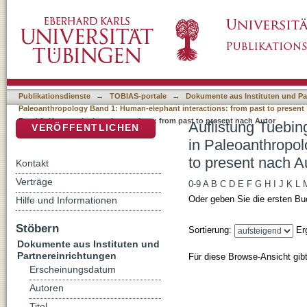
Auflistung Tuebingen Paleoanthropology Boo
DSpace Repositorium (Manakin basiert)
1: Human-elephant interactions: from past to
Publikationsdienste
→
TOBIAS-portale
→
Dokumente aus Instituten und Pa
Paleoanthropology Band 1: Human-elephant interactions: from past to present
Band 1: Human-elephant interactions: from past to present nach Autor
Auflistung Tuebin
VERÖFFENTLICHEN
in Paleoanthropol
to present nach A
Kontakt
Verträge
0-9
A
B
C
D
E
F
G
H
I
J
K
L
Oder geben Sie die ersten Bu
Hilfe und Informationen
Stöbern
Sortierung:
Er
Dokumente aus Instituten und
Partnereinrichtungen
Für diese Browse-Ansicht gib
Erscheinungsdatum
Autoren
Titel