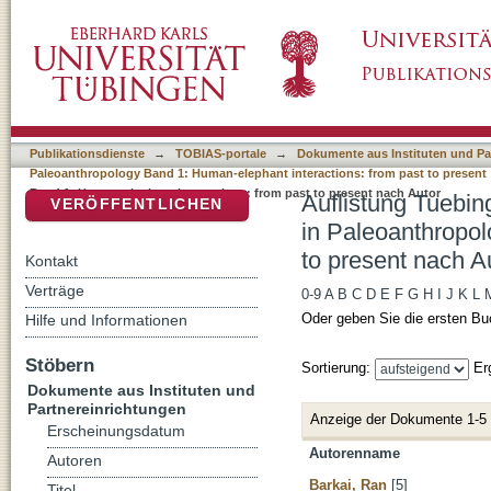
Auflistung Tuebingen Paleoanthropology Boo
DSpace Repositorium (Manakin basiert)
1: Human-elephant interactions: from past to
Publikationsdienste
→
TOBIAS-portale
→
Dokumente aus Instituten und Pa
Paleoanthropology Band 1: Human-elephant interactions: from past to present
Band 1: Human-elephant interactions: from past to present nach Autor
Auflistung Tuebin
VERÖFFENTLICHEN
in Paleoanthropol
to present nach A
Kontakt
Verträge
0-9
A
B
C
D
E
F
G
H
I
J
K
L
Oder geben Sie die ersten Bu
Hilfe und Informationen
Stöbern
Sortierung:
Er
Dokumente aus Instituten und
Partnereinrichtungen
Anzeige der Dokumente 1-5
Erscheinungsdatum
Autorenname
Autoren
Barkai, Ran
[5]
Titel