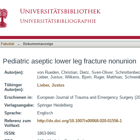
g fracture nonunion
asiert)
 Fakultät
→
Dokumentanzeige
Pediatric aseptic lower leg fracture nonunion
Autor(en):
von Rueden, Christian
;
Dietz, Sven-Oliver
;
Schmittenbec
Lieber, Justus
;
Wilkens, Bjorn
;
Ruger, Matthias
;
Schneidm
Tübinger
Lieber, Justus
Autor(en):
Erschienen in:
European Journal of Trauma and Emergency Surgery (202
Verlagsangabe:
Springer Heidelberg
Sprache:
Englisch
Referenz zum
http://dx.doi.org/10.1007/s00068-020-01556-1
Volltext:
ISSN:
1863-9941