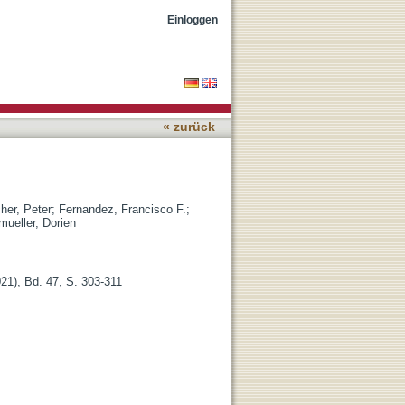
Einloggen
« zurück
her, Peter
;
Fernandez, Francisco F.
;
ueller, Dorien
1), Bd. 47, S. 303-311