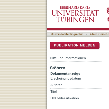
Pediatric aseptic lower le
DSpace Repositorium (Manakin b
Universitätsbibliographie
→
4 Medizinische
PUBLIKATION MELDEN
Hilfe und Informationen
Stöbern
Dokumentanzeige
Erscheinungsdatum
Autoren
Titel
DDC-Klassifikation