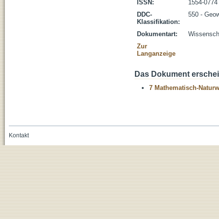
ISSN:
1554-0774
DDC-
550 - Geo
Klassifikation:
Dokumentart:
Wissenscha
Zur
Langanzeige
Das Dokument erschein
7 Mathematisch-Naturwi
Kontakt