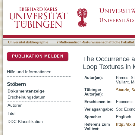
The Occurrence and Origin of Pentlandite-Ch
DSpace Repositorium (Manakin basiert)
Cu Sulfide Ores
Universitätsbibliographie
→
7 Mathematisch-Naturwissenschaftliche Fakultät
PUBLIKATION MELDEN
The Occurrence an
Loop Textures in 
Hilfe und Informationen
Autor(en):
Barnes, St
Vaillant, 
Stöbern
Tübinger
Staude, S
Dokumentanzeige
Autor(en):
Erscheinungsdatum
Erschienen in:
Economic G
Autoren
Verlagsangabe:
Soc Econo
Titel
Sprache:
Englisch
DDC-Klassifikation
Referenz zum
http://dx.
Volltext: