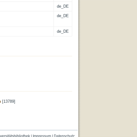
de_DE
de_DE
de_DE
n
[13789]
versitätsbibliothek
|
Impressum
|
Datenschutz