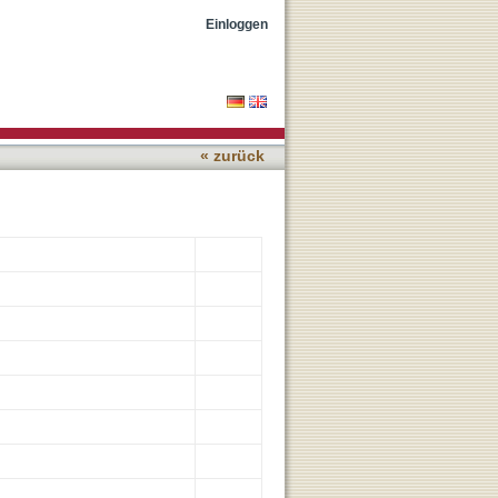
prove the Prognostic
Einloggen
« zurück