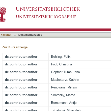
ma-How the Intraoperative Assessment Can Im
asiert)
rrence
 Fakultät
→
Dokumentanzeige
Zur Kurzanzeige
dc.contributor.author
Behling, Felix
dc.contributor.author
Fodi, Christina
dc.contributor.author
Gepfner-Tuma, Irina
dc.contributor.author
Machetanz, Kathrin
dc.contributor.author
Renovanz, Mirjam
dc.contributor.author
Skardelly, Marco
dc.contributor.author
Bornemann, Antje
dc.contributor.author
Tabatabai, Ghazaleh