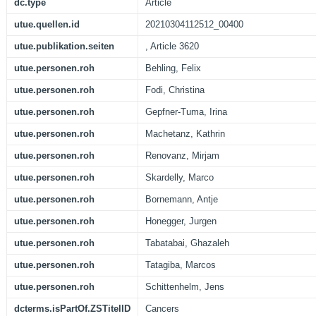
dc.type
Article
utue.quellen.id
20210304112512_00400
utue.publikation.seiten
, Article 3620
utue.personen.roh
Behling, Felix
utue.personen.roh
Fodi, Christina
utue.personen.roh
Gepfner-Tuma, Irina
utue.personen.roh
Machetanz, Kathrin
utue.personen.roh
Renovanz, Mirjam
utue.personen.roh
Skardelly, Marco
utue.personen.roh
Bornemann, Antje
utue.personen.roh
Honegger, Jurgen
utue.personen.roh
Tabatabai, Ghazaleh
utue.personen.roh
Tatagiba, Marcos
utue.personen.roh
Schittenhelm, Jens
dcterms.isPartOf.ZSTitelID
Cancers