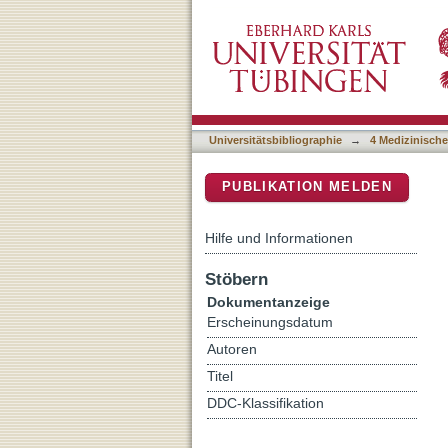
CNS Invasion in Meningio
DSpace Repositorium (Manakin b
Evaluation of Tumor Recu
Universitätsbibliographie
→
4 Medizinische
PUBLIKATION MELDEN
Hilfe und Informationen
Stöbern
Dokumentanzeige
Erscheinungsdatum
Autoren
Titel
DDC-Klassifikation