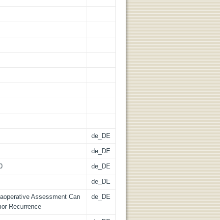
de_DE
de_DE
0
de_DE
de_DE
raoperative Assessment Can
de_DE
mor Recurrence