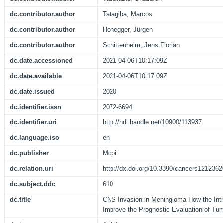
dc.contributor.author
Tatagiba, Marcos
dc.contributor.author
Honegger, Jürgen
dc.contributor.author
Schittenhelm, Jens Florian
dc.date.accessioned
2021-04-06T10:17:09Z
dc.date.available
2021-04-06T10:17:09Z
dc.date.issued
2020
dc.identifier.issn
2072-6694
dc.identifier.uri
http://hdl.handle.net/10900/113937
dc.language.iso
en
dc.publisher
Mdpi
dc.relation.uri
http://dx.doi.org/10.3390/cancers1212362
dc.subject.ddc
610
dc.title
CNS Invasion in Meningioma-How the Int
Improve the Prognostic Evaluation of Tu