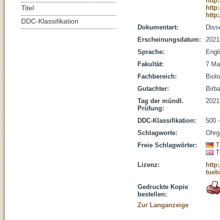
http
http
Titel
http
DDC-Klassifikation
Dokumentart:
Disse
Erscheinungsdatum:
2021
Sprache:
Engl
Fakultät:
7 Ma
Fachbereich:
Biolo
Gutachter:
Birba
Tag der mündl.
2021
Prüfung:
DDC-Klassifikation:
500 
Schlagworte:
Ohrg
Freie Schlagwörter:
T
T
Lizenz:
http
tueb
Gedruckte Kopie
bestellen:
Zur Langanzeige