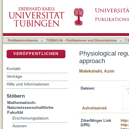
Physiological regulation of chronic tinnitus
DSpace Repositorium (Manakin basiert)
Publikationsdienste
→
TOBIAS-lib - Publikationen und Dissertationen
→
7 
Physiological regu
VERÖFFENTLICHEN
approach
Kontakt
Malekshahi, Azim
Verträge
Hilfe und Informationen
Dateien:
Stöbern
Mathematisch-
Naturwissenschaftliche
Aufrufstatistik
Fakultät
Erscheinungsdatum
Zitierfähiger Link
http
(URI):
http
Autoren