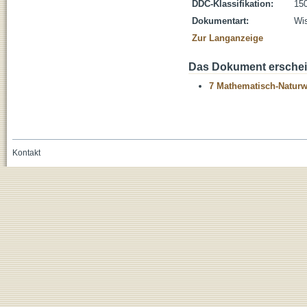
DDC-Klassifikation:
150
Dokumentart:
Wis
Zur Langanzeige
Das Dokument erschein
7 Mathematisch-Naturwi
Kontakt