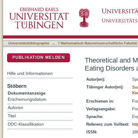
Theoretical and Methodological Considerati
DSpace Repositorium (Manakin basiert)
Universitätsbibliographie
→
7 Mathematisch-Naturwissenschaftliche Fakultät
PUBLIKATION MELDEN
Theoretical and M
Eating Disorders
Hilfe und Informationen
Autor(en):
Spr
Stöbern
Tübinger Autor(en):
Sva
Dokumentanzeige
Ki
Erscheinungsdatum
Erschienen in:
Fro
Autoren
Verlagsangabe:
Fro
Titel
Sprache:
Eng
DDC-Klassifikation
Referenz zum Volltext:
htt
ISSN:
16