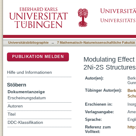
Modulating Effect of Ligand Charge on the El
DSpace Repositorium (Manakin basiert)
Implications for Biological 2M-2S Sites
Universitätsbibliographie
→
7 Mathematisch-Naturwissenschaftliche Fakultät
PUBLIKATION MELDEN
Modulating Effect
2Ni-2S Structures
Hilfe und Informationen
Autor(en):
Berk
Gunn
Stöbern
Tübinger Autor(en):
Berk
Dokumentanzeige
Schu
Erscheinungsdatum
Erschienen in:
Inor
Autoren
Verlagsangabe:
Amer
Titel
Sprache:
Engl
DDC-Klassifikation
Referenz zum
http
Volltext: