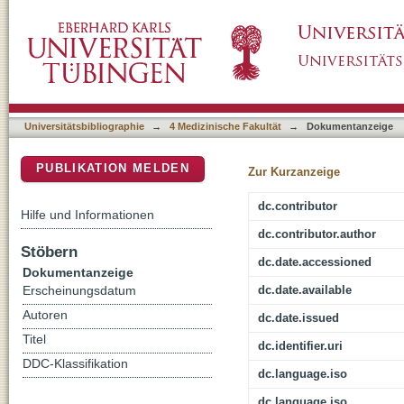
Modifikation des Röntgenspektrums in der C
DSpace Repositorium (Manakin basiert)
und Nachverarbeitung
Universitätsbibliographie
→
4 Medizinische Fakultät
→
Dokumentanzeige
PUBLIKATION MELDEN
Zur Kurzanzeige
dc.contributor
Hilfe und Informationen
dc.contributor.author
Stöbern
dc.date.accessioned
Dokumentanzeige
dc.date.available
Erscheinungsdatum
Autoren
dc.date.issued
Titel
dc.identifier.uri
DDC-Klassifikation
dc.language.iso
dc.language.iso