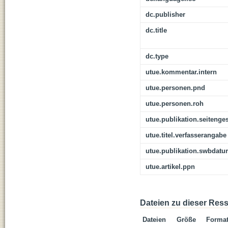
dc.publisher
dc.title
dc.type
utue.kommentar.intern
utue.personen.pnd
utue.personen.roh
utue.publikation.seitenge
utue.titel.verfasserangabe
utue.publikation.swbdat
utue.artikel.ppn
Dateien zu dieser Res
Dateien
Größe
Forma