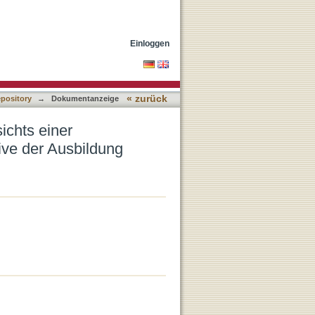
 des Sozialen' : die
Einloggen
« zurück
epository
→
Dokumentanzeige
ichts einer
ive der Ausbildung