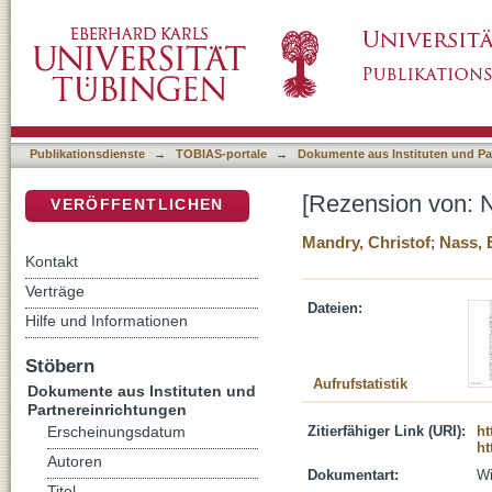
[Rezension von: Nass, Elmar, 1966-, Der hu
DSpace Repositorium (Manakin basiert)
Publikationsdienste
→
TOBIAS-portale
→
Dokumente aus Instituten und Pa
[Rezension von: N
VERÖFFENTLICHEN
Mandry, Christof
;
Nass, 
Kontakt
Verträge
Dateien:
Hilfe und Informationen
Stöbern
Aufrufstatistik
Dokumente aus Instituten und
Partnereinrichtungen
Zitierfähiger Link (URI):
ht
Erscheinungsdatum
ht
Autoren
Dokumentart:
Wi
Titel