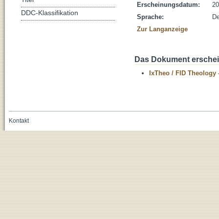
Erscheinungsdatum:
20
DDC-Klassifikation
Sprache:
De
Zur Langanzeige
Das Dokument erschein
IxTheo / FID Theology 
Kontakt