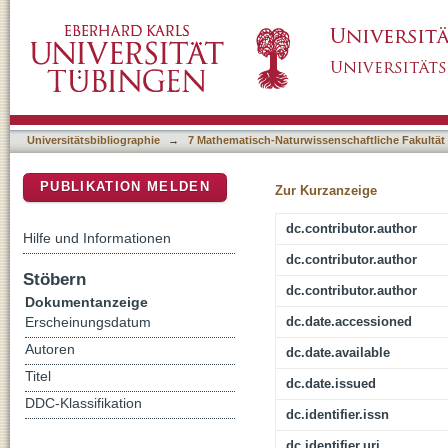
Dielectron production in proton-proton and pr
DSpace Repositorium (Manakin basiert)
Universitätsbibliographie
→
7 Mathematisch-Naturwissenschaftliche Fakultät
PUBLIKATION MELDEN
Zur Kurzanzeige
dc.contributor.author
Hilfe und Informationen
dc.contributor.author
Stöbern
dc.contributor.author
Dokumentanzeige
dc.date.accessioned
Erscheinungsdatum
Autoren
dc.date.available
Titel
dc.date.issued
DDC-Klassifikation
dc.identifier.issn
dc.identifier.uri