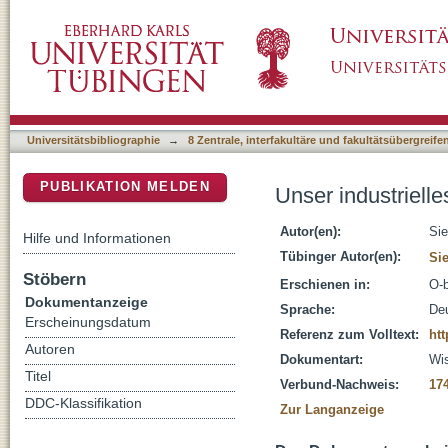
Unser industrielles Erbe - Bibliotheken und d
DSpace Repositorium (Manakin basiert)
Universitätsbibliographie
→
8 Zentrale, interfakultäre und fakultätsübergreif
PUBLIKATION MELDEN
Unser industrielle
Autor(en):
Si
Hilfe und Informationen
Tübinger Autor(en):
Si
Stöbern
Erschienen in:
O-b
Dokumentanzeige
Sprache:
De
Erscheinungsdatum
Referenz zum Volltext:
htt
Autoren
Dokumentart:
Wis
Titel
Verbund-Nachweis:
17
DDC-Klassifikation
Zur Langanzeige