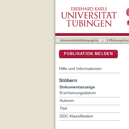
Bali Yatra of the Kond : a 
DSpace Repositorium (Manakin b
Universitätsbibliographie
→
5 Philosophisc
PUBLIKATION MELDEN
Hilfe und Informationen
Stöbern
Dokumentanzeige
Erscheinungsdatum
Autoren
Titel
DDC-Klassifikation