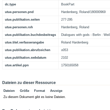
dc.type
BookPart
utue.personen.pnd
Hardenberg, Roland/180000969
utue.publikation.seiten
277-295
utue.personen.roh
Hardenberg, Roland
utue.publikation.buchdesbeitrags
Dialogues with gods - Berlin : Wei
utue.titel.verfasserangabe
Roland Hardenberg
utue.publikation.abrufzeichen
o053
utue.publikation.swbdatum
2102
utue.artikel.ppn
1750165058
Dateien zu dieser Ressource
Dateien
Größe
Format
Anzeige
Zu diesem Dokument gibt es keine Dateien.