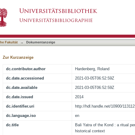
ritual performance and its socio-historical conte
asiert)
he Fakultät
→
Dokumentanzeige
Zur Kurzanzeige
dc.contributor.author
Hardenberg, Roland
dc.date.accessioned
2021-03-05T06:52:59Z
dc.date.available
2021-03-05T06:52:59Z
dc.date.issued
2014
dc.identifier.uri
http://hdl.handle.net/10900/113112
dc.language.iso
en
dc.title
Bali Yatra of the Kond : a ritual p
historical context