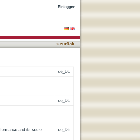
xt
Einloggen
« zurück
de_DE
de_DE
erformance and its socio-
de_DE