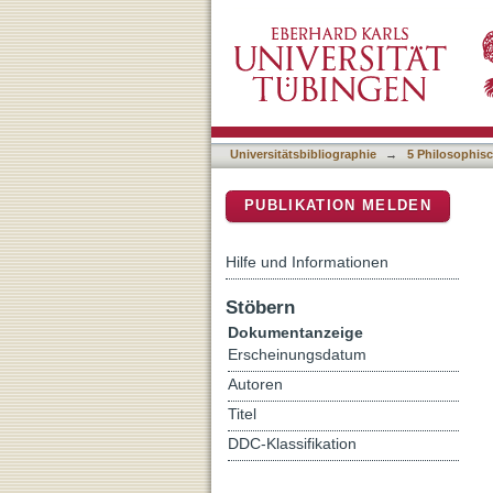
A polity in transition : Tr
DSpace Repositorium (Manakin b
Universitätsbibliographie
→
5 Philosophisc
PUBLIKATION MELDEN
Hilfe und Informationen
Stöbern
Dokumentanzeige
Erscheinungsdatum
Autoren
Titel
DDC-Klassifikation