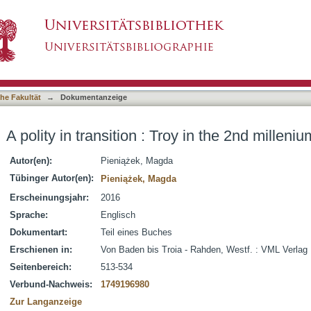
oy in the 2nd millenium BC
asiert)
he Fakultät
→
Dokumentanzeige
A polity in transition : Troy in the 2nd milleni
Autor(en):
Pieniążek, Magda
Tübinger Autor(en):
Pieniążek, Magda
Erscheinungsjahr:
2016
Sprache:
Englisch
Dokumentart:
Teil eines Buches
Erschienen in:
Von Baden bis Troia - Rahden, Westf. : VML Verlag
Seitenbereich:
513-534
Verbund-Nachweis:
1749196980
Zur Langanzeige