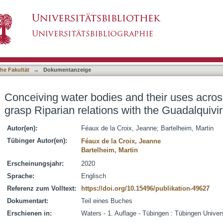
d their uses across disciplines : how to grasp 
asiert)
Darya rivers
he Fakultät
→
Dokumentanzeige
Conceiving water bodies and their uses across
grasp Riparian relations with the Guadalquivi
Autor(en):
Féaux de la Croix, Jeanne
;
Bartelheim, Martin
Tübinger Autor(en):
Féaux de la Croix, Jeanne
Bartelheim, Martin
Erscheinungsjahr:
2020
Sprache:
Englisch
Referenz zum Volltext:
https://doi.org/10.15496/publikation-49627
Dokumentart:
Teil eines Buches
Erschienen in:
Waters - 1. Auflage - Tübingen : Tübingen Univer