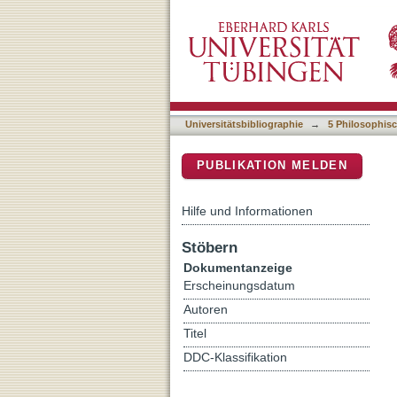
Conceiving water bodies an
DSpace Repositorium (Manakin b
the Guadalquivir and Syr 
Universitätsbibliographie
→
5 Philosophisc
PUBLIKATION MELDEN
Hilfe und Informationen
Stöbern
Dokumentanzeige
Erscheinungsdatum
Autoren
Titel
DDC-Klassifikation