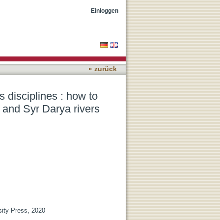
Riparian relations with
Einloggen
« zurück
 disciplines : how to
r and Syr Darya rivers
sity Press, 2020