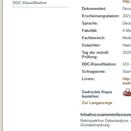
http
DDC-Klassifikation
Dokumentart:
Disse
Erscheinungsdatum:
2021
Sprache:
Deut
Fakultät:
4 Me
Fachbereich:
Medi
Gutachter:
Haen,
Tag der mündl.
2020
Prüfung:
DDC-Klassifikation:
610 
Schlagworte:
Stam
Lizenz:
http
tueb
Gedruckte Kopie
bestellen:
Zur Langanzeige
Inhaltszusammenfassun
Retrospektive Datenanalyse, 
Grunderkrankung