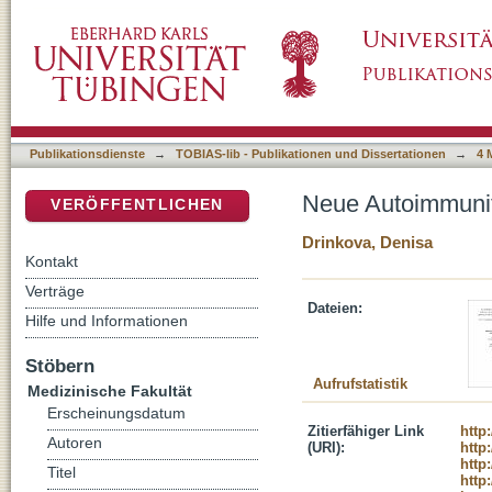
Neue Autoimmunität nach allogener Stammzel
DSpace Repositorium (Manakin basiert)
Publikationsdienste
→
TOBIAS-lib - Publikationen und Dissertationen
→
4 
Neue Autoimmunit
VERÖFFENTLICHEN
Drinkova, Denisa
Kontakt
Verträge
Dateien:
Hilfe und Informationen
Stöbern
Aufrufstatistik
Medizinische Fakultät
Erscheinungsdatum
Zitierfähiger Link
http
Autoren
(URI):
http
http
Titel
http