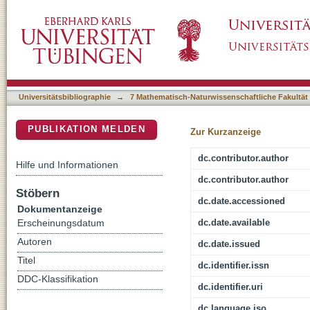
Synthesis, in vitro biological evaluation and in
DSpace Repositorium (Manakin basiert)
conjugated with aryl (thio)semicarbazides as 
Universitätsbibliographie
→
7 Mathematisch-Naturwissenschaftliche Fakultät
PUBLIKATION MELDEN
Zur Kurzanzeige
dc.contributor.author
Hilfe und Informationen
dc.contributor.author
Stöbern
dc.date.accessioned
Dokumentanzeige
dc.date.available
Erscheinungsdatum
Autoren
dc.date.issued
Titel
dc.identifier.issn
DDC-Klassifikation
dc.identifier.uri
dc.language.iso