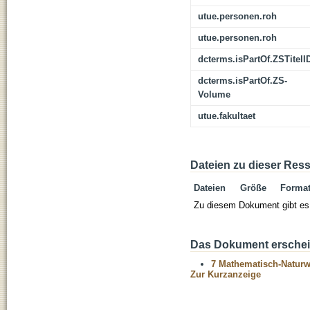
utue.personen.roh
utue.personen.roh
dcterms.isPartOf.ZSTitelI
dcterms.isPartOf.ZS-
Volume
utue.fakultaet
Dateien zu dieser Res
Dateien
Größe
Forma
Zu diesem Dokument gibt es 
Das Dokument erschein
7 Mathematisch-Naturwi
Zur Kurzanzeige