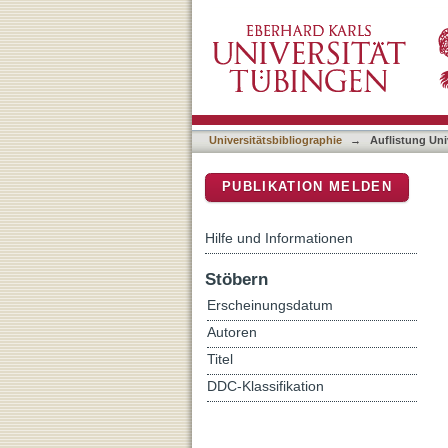
Auflistung Universitätsbib
DSpace Repositorium (Manakin b
Universitätsbibliographie
→
Auflistung Uni
PUBLIKATION MELDEN
Hilfe und Informationen
Stöbern
Erscheinungsdatum
Autoren
Titel
DDC-Klassifikation