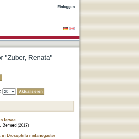
Einloggen
or "Zuber, Renata"
e:
s larvae
, Bernard
(
2017
)
s in Drosophila melanogaster