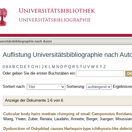
liographie nach Autor "Zuber, Renata"
asiert)
versitätsbibliographie nach Autor
Auflistung Universitätsbibliographie nach Aut
0-9
A
B
C
D
E
F
G
H
I
J
K
L
M
N
O
P
Q
R
S
T
U
V
W
X
Y
Z
Oder geben Sie die ersten Buchstaben ein:
Sortiert nach:
Sortierung:
Ergebniss
Anzeige der Dokumente 1-6 von 6
Cuticular body hairs mediate clumping of small Camponotus floridanu
Wang, Yiwen
;
Zuber, Renata
;
Laudahn, Annette
;
Berger, Juergen
;
Moussian
Dysfunction of Oskyddad causes Harlequin-type ichthyosis-like defect