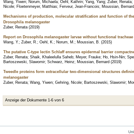
Wang, Yiwen
;
Norum, Michaela
;
Oehl, Kathrin
;
Yang, Yang
;
Zuber, Renata
;
Nicole
;
Floetenmeyer, Matthias
;
Ferveur, Jean-Francois
;
Moussian, Bernar
Mechanisms of production, molecular stratification and function of the
Drosophila melanogaster
Zuber, Renata
(
2019
)
Report on Drosophila melanogaster larvae without functional tracheae
Wang, Y.
;
Zuber, R.
;
Oehl, K.
;
Norum, M.
;
Moussian, B.
(
2015
)
The putative C-type lectin Schlaff ensures epidermal barrier compactn
Zuber, Renata
;
Shaik, Khaleelulla Saheb
;
Meyer, Frauke
;
Ho, Hsin-Nin
;
Spe
Bartoszewski, Slawomir
;
Schwarz, Heinz
;
Moussian, Bernard
(
2019
)
Tweedle proteins form extracellular two-dimensional structures defini
melanogaster
Zuber, Renata
;
Wang, Yiwen
;
Gehring, Nicole
;
Bartoszewski, Slawomir
;
Mou
Anzeige der Dokumente 1-6 von 6
Uni