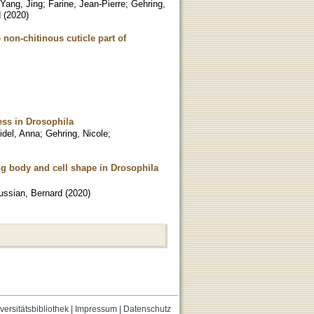
Yang, Jing
;
Farine, Jean-Pierre
;
Gehring,
d
(
2020
)
 non-chitinous cuticle part of
ess in Drosophila
idel, Anna
;
Gehring, Nicole
;
ng body and cell shape in Drosophila
ssian, Bernard
(
2020
)
versitätsbibliothek
|
Impressum
|
Datenschutz