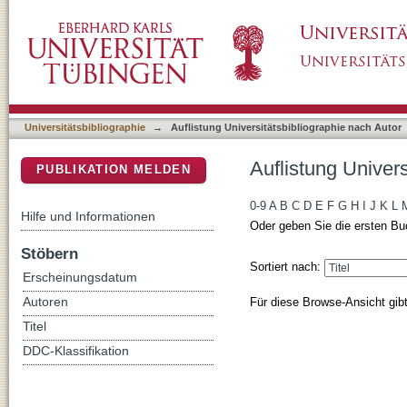
Auflistung Universitätsbibliographie nach Aut
DSpace Repositorium (Manakin basiert)
Universitätsbibliographie
→
Auflistung Universitätsbibliographie nach Autor
Auflistung Univers
PUBLIKATION MELDEN
0-9
A
B
C
D
E
F
G
H
I
J
K
L
Hilfe und Informationen
Oder geben Sie die ersten Bu
Stöbern
Sortiert nach:
Erscheinungsdatum
Für diese Browse-Ansicht gib
Autoren
Titel
DDC-Klassifikation