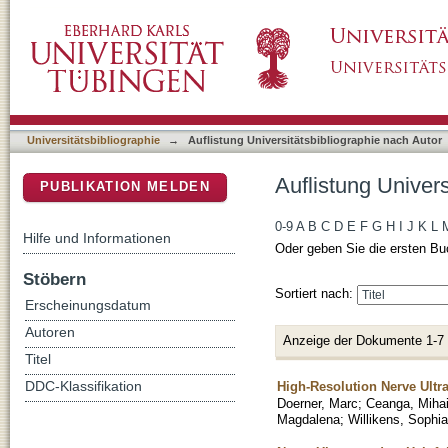
Auflistung Universitätsbibliographie nach Auto
DSpace Repositorium (Manakin basiert)
Universitätsbibliographie
→
Auflistung Universitätsbibliographie nach Autor
Auflistung Univers
PUBLIKATION MELDEN
0-9
A
B
C
D
E
F
G
H
I
J
K
L
Hilfe und Informationen
Oder geben Sie die ersten Bu
Stöbern
Sortiert nach:
Erscheinungsdatum
Autoren
Anzeige der Dokumente 1-7
Titel
High-Resolution Nerve Ult
DDC-Klassifikation
Doerner, Marc
;
Ceanga, Miha
Magdalena
;
Willikens, Sophia