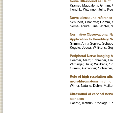
Nerve Ultrasound as Helpfu
Kramer, Magdalena
;
Grimm, 
Hendrik
;
Wittlinger, Julia
;
Keg
Nerve ultrasound reference 
Schubert, Charlotte
;
Grimm, 
Serna-Higuita, Lina
;
Winter, N
Normative Observational Ne
Application to Hereditary N
Grimm, Anna-Sophie
;
Schuber
Kegele, Josua
;
Willikens, So
Peripheral Nerve Imaging A
Doerner, Marc
;
Schreiber, Fr
Wittlinger, Julia
;
Willikens, S
Grimm, Alexander
;
Schreiber,
Role of high-resolution ult
neurofibromatosis in child
Winter, Natalie
;
Dohrn, Maike
Ultrasound of cervical ner
stenoses
Haertig, Kathrin
;
Kronlage, Co