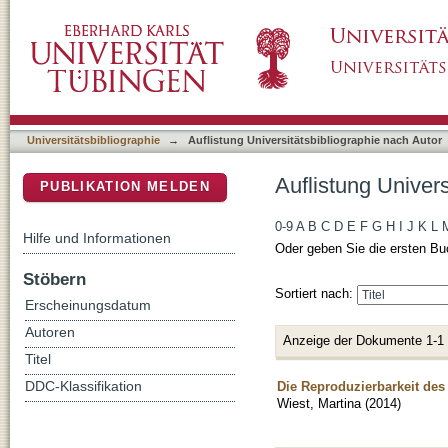
Auflistung Universitätsbibliographie nach Aut
DSpace Repositorium (Manakin basiert)
Universitätsbibliographie
→
Auflistung Universitätsbibliographie nach Autor
Auflistung Univers
PUBLIKATION MELDEN
0-9
A
B
C
D
E
F
G
H
I
J
K
L
Hilfe und Informationen
Oder geben Sie die ersten Bu
Stöbern
Sortiert nach:
Erscheinungsdatum
Autoren
Anzeige der Dokumente 1-1
Titel
Die Reproduzierbarkeit des
DDC-Klassifikation
Wiest, Martina
(
2014
)