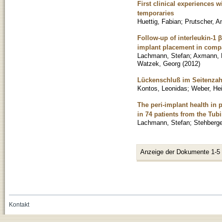
First clinical experiences
temporaries
Huettig, Fabian
;
Prutscher, A
Follow-up of interleukin-1 
implant placement in compa
Lachmann, Stefan
;
Axmann, D
Watzek, Georg
(
2012
)
Lückenschluß im Seitenzahn
Kontos, Leonidas
;
Weber, He
The peri-implant health in 
in 74 patients from the Tub
Lachmann, Stefan
;
Stehberge
Anzeige der Dokumente 1-5
Kontakt