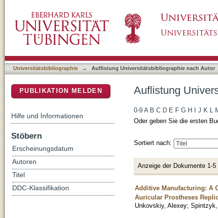
Auflistung Universitätsbibliographie nach Au
DSpace Repositorium (Manakin basiert)
Universitätsbibliographie
→
Auflistung Universitätsbibliographie nach Autor
Auflistung Univer
PUBLIKATION MELDEN
0-9
A
B
C
D
E
F
G
H
I
J
K
L
Hilfe und Informationen
Oder geben Sie die ersten Bu
Stöbern
Sortiert nach:
Erscheinungsdatum
Autoren
Anzeige der Dokumente 1-5
Titel
Additive Manufacturing: A 
DDC-Klassifikation
Auricular Prostheses Repli
Unkovskiy, Alexey
;
Spintzyk,