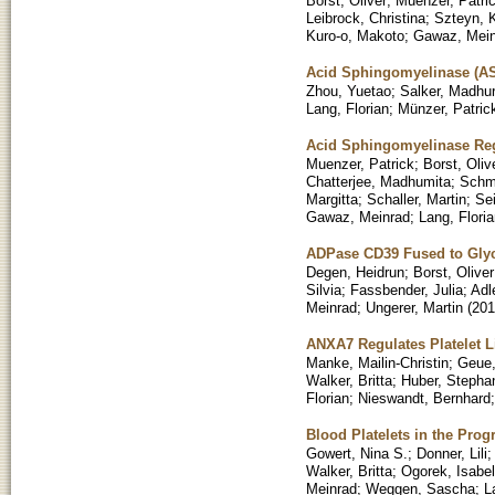
Borst, Oliver
;
Muenzer, Patri
Leibrock, Christina
;
Szteyn, K
Kuro-o, Makoto
;
Gawaz, Mein
Acid Sphingomyelinase (ASM
Zhou, Yuetao
;
Salker, Madhur
Lang, Florian
;
Münzer, Patric
Acid Sphingomyelinase Reg
Muenzer, Patrick
;
Borst, Oliv
Chatterjee, Madhumita
;
Schmi
Margitta
;
Schaller, Martin
;
Sei
Gawaz, Meinrad
;
Lang, Flori
ADPase CD39 Fused to Glyco
Degen, Heidrun
;
Borst, Oliver
Silvia
;
Fassbender, Julia
;
Adle
Meinrad
;
Ungerer, Martin
(
201
ANXA7 Regulates Platelet L
Manke, Mailin-Christin
;
Geue
Walker, Britta
;
Huber, Stepha
Florian
;
Nieswandt, Bernhard
Blood Platelets in the Prog
Gowert, Nina S.
;
Donner, Lili
Walker, Britta
;
Ogorek, Isabel
Meinrad
;
Weggen, Sascha
;
L