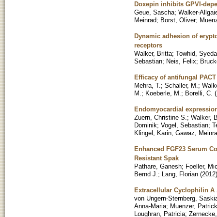
Doxepin inhibits GPVI-depe
Geue, Sascha
;
Walker-Allgaie
Meinrad
;
Borst, Oliver
;
Muenz
Dynamic adhesion of eryptot
receptors
Walker, Britta
;
Towhid, Syeda
Sebastian
;
Neis, Felix
;
Bruck
Efficacy of antifungal PAC
Mehra, T.
;
Schaller, M.
;
Walke
M.
;
Koeberle, M.
;
Borelli, C.
(
Endomyocardial expression 
Zuern, Christine S.
;
Walker, B
Dominik
;
Vogel, Sebastian
;
T
Klingel, Karin
;
Gawaz, Meinr
Enhanced FGF23 Serum Con
Resistant Spak
Pathare, Ganesh
;
Foeller, Mi
Bernd J.
;
Lang, Florian
(
2012
Extracellular Cyclophilin
von Ungern-Sternberg, Saskia
Anna-Maria
;
Muenzer, Patric
Loughran, Patricia
;
Zernecke