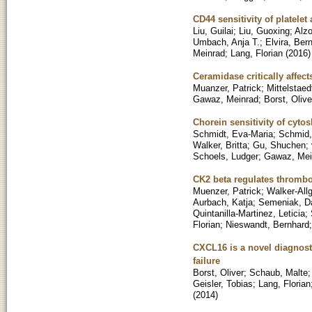
CD44 sensitivity of platele
Liu, Guilai
;
Liu, Guoxing
;
Alzo
Umbach, Anja T.
;
Elvira, Ber
Meinrad
;
Lang, Florian
(
2016
)
Ceramidase critically affec
Muanzer, Patrick
;
Mittelstaed
Gawaz, Meinrad
;
Borst, Olive
Chorein sensitivity of cytos
Schmidt, Eva-Maria
;
Schmid,
Walker, Britta
;
Gu, Shuchen
;
Schoels, Ludger
;
Gawaz, Mei
CK2 beta regulates thrombop
Muenzer, Patrick
;
Walker-Allg
Aurbach, Katja
;
Semeniak, Da
Quintanilla-Martinez, Leticia
;
Florian
;
Nieswandt, Bernhard
CXCL16 is a novel diagnost
failure
Borst, Oliver
;
Schaub, Malte
Geisler, Tobias
;
Lang, Florian
(
2014
)