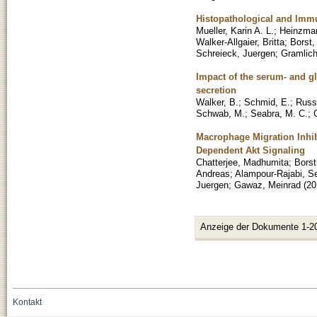
Histopathological and Immu
Mueller, Karin A. L.
;
Heinzman
Walker-Allgaier, Britta
;
Borst,
Schreieck, Juergen
;
Gramlich
Impact of the serum- and gl
secretion
Walker, B.
;
Schmid, E.
;
Russ
Schwab, M.
;
Seabra, M. C.
;
Macrophage Migration Inhib
Dependent Akt Signaling
Chatterjee, Madhumita
;
Borst
Andreas
;
Alampour-Rajabi, S
Juergen
;
Gawaz, Meinrad
(
20
Anzeige der Dokumente 1-2
Kontakt