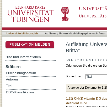
Auflistung Universitätsbibliographie nach Auto
DSpace Repositorium (Manakin basiert)
Universitätsbibliographie
→
Auflistung Universitätsbibliographie nach Autor
Auflistung Univers
PUBLIKATION MELDEN
Britta"
Hilfe und Informationen
0-9
A
B
C
D
E
F
G
H
I
J
K
L
Oder geben Sie die ersten Bu
Stöbern
Erscheinungsdatum
Sortiert nach:
Autoren
Titel
Anzeige der Dokumente 1-2
DDC-Klassifikation
1,25( OH)(2) vitamin D-3-de
deficient mice