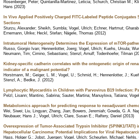
Rosenberger, Peter
;
Quintanilla-Martinez, Leticia
;
Schurch, Christian M.
;
Kl
Hans
(
2023
)
In Vivo Applied Positively Charged FITC-Labeled Peptide Conjugates S
Sections
Sturzu, Alexander
;
Sheikh, Sumbla
;
Vogel, Ulrich
;
Echner, Hartmut
;
Gharaba
Ernemann, Ulrike
;
Heckl, Stefan
;
Nägele, Thomas
(
2012
)
Intratumoral Heterogeneity Determines the Expression of mTOR-pathwa
Russo, Giorgio Ivan
;
Hennenlotter, Joerg
;
Vogel, Ulrich
;
Kuehs, Ursula
;
Wur
Neumann, Tim
;
Cimino, Sebastiano
;
Stenzl, Arnulf
;
Todenhoefer, Tilman
(
2
Kidney-specific cadherin correlates with the ontogenetic origin of ren
indicator of a malignant potential?
Horstmann, M.
;
Geiger, L. M.
;
Vogel, U.
;
Schmid, H.
;
Hennenlotter, J.
;
Kueh
Stenzl, A.
;
Bedke, J.
(
2012
)
Lymphocytic Myocarditis in Children with Parvovirus B19 Infection: P
Pelzl, Lisann
;
Mantino, Sabrina
;
Sauter, Martina
;
Manuylova, Tatiana
;
Vogel
Metabolomics approach for predicting response to neoadjuvant chemo
Wei, Siwei
;
Liu, Lingyan
;
Zhang, Jian
;
Bowers, Jeremiah
;
Gowda, G. A. Na
Neubauer, Hans J.
;
Vogel, Ulrich
;
Clare, Susan E.
;
Raftery, Daniel
(
2013
)
Overexpression of Tumor-Associated Trypsin Inhibitor (SPINK1/TATI) i
Hepatocellular Carcinoma: Potential Implications for Viral Hepatocarc
Hass, Holger G.
;
Jobst, Juergen
;
Vogel, Ulrich
;
Scheurlen, Michael
;
Nehls, 