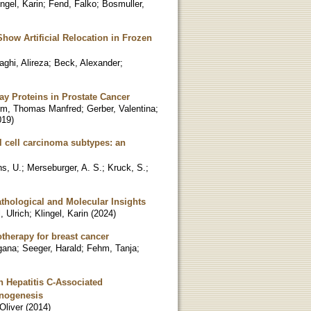
ingel, Karin
;
Fend, Falko
;
Bosmuller,
how Artificial Relocation in Frozen
ghi, Alireza
;
Beck, Alexander
;
y Proteins in Prostate Cancer
m, Thomas Manfred
;
Gerber, Valentina
;
019
)
al cell carcinoma subtypes: an
s, U.
;
Merseburger, A. S.
;
Kruck, S.
;
athological and Molecular Insights
, Ulrich
;
Klingel, Karin
(
2024
)
therapy for breast cancer
gana
;
Seeger, Harald
;
Fehm, Tanja
;
n Hepatitis C-Associated
inogenesis
Oliver
(
2014
)