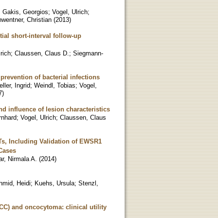
;
Gakis, Georgios
;
Vogel, Ulrich
;
wentner, Christian
(
2013
)
ial short-interval follow-up
rich
;
Claussen, Claus D.
;
Siegmann-
prevention of bacterial infections
ller, Ingrid
;
Weindl, Tobias
;
Vogel,
7
)
nd influence of lesion characteristics
rnhard
;
Vogel, Ulrich
;
Claussen, Claus
s, Including Validation of EWSR1
Cases
r, Nirmala A.
(
2014
)
hmid, Heidi
;
Kuehs, Ursula
;
Stenzl,
CC) and oncocytoma: clinical utility