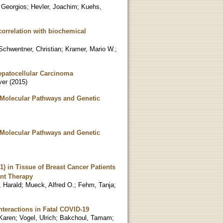
 Georgios
;
Hevler, Joachim
;
Kuehs,
correlation with biochemical
Schwentner, Christian
;
Kramer, Mario W.
;
epatocellular Carcinoma
ver
(
2015
)
d Molecular Pathways and Genetic
d Molecular Pathways and Genetic
 in Tissue of Breast Cancer Patients
nt Therapy
, Harald
;
Mueck, Alfred O.
;
Fehm, Tanja
;
nteractions in Fatal COVID-19
 Karen
;
Vogel, Ulrich
;
Bakchoul, Tamam
;