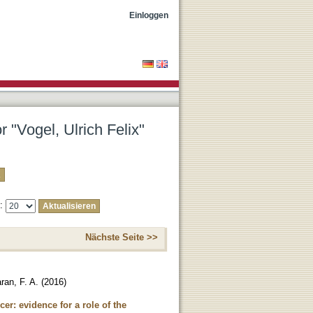
Einloggen
r "Vogel, Ulrich Felix"
e:
Nächste Seite >>
ran, F. A.
(
2016
)
er: evidence for a role of the