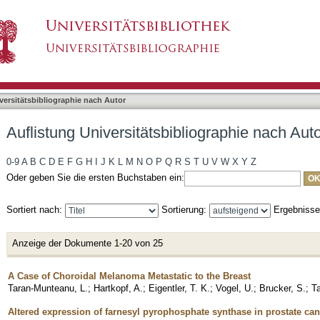
liographie nach Autor "Vogel, Ulrich Felix"
asiert)
versitätsbibliographie nach Autor
Auflistung Universitätsbibliographie nach Auto
0-9
A
B
C
D
E
F
G
H
I
J
K
L
M
N
O
P
Q
R
S
T
U
V
W
X
Y
Z
Oder geben Sie die ersten Buchstaben ein:
Sortiert nach:
Sortierung:
Ergebniss
Anzeige der Dokumente 1-20 von 25
A Case of Choroidal Melanoma Metastatic to the Breast
Taran-Munteanu, L.
;
Hartkopf, A.
;
Eigentler, T. K.
;
Vogel, U.
;
Brucker, S.
;
Ta
Altered expression of farnesyl pyrophosphate synthase in prostate canc