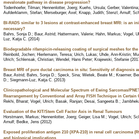
mevalonate pathway in disease progression?
Todenhoefer, Tilman
;
Hennenlotter, Joerg
;
Kuehs, Ursula
;
Gerber, Valentina
Aufderklamm, Stefan
;
Merseburger, Axel
;
Knapp, Judith
;
Stenzl, Arnulf
;
Sch
BI-RADS similar to 3 lesions at contrast-enhanced breast MRI: is an init
necessary?
Bahrs, Sonja D.
;
Baur, Astrid
;
Hattermann, Valerie
;
Hahn, Markus
;
Vogel, Ul
Luz, Katja C.
(
2014
)
Biodegradable rifampicin-releasing coating of surgical meshes for the 
Reinbold, Jochen
;
Hierlemann, Teresa
;
Urich, Lukas
;
Uhde, Ann-Kristin
;
Mue
Ulrich
;
Schlensak, Christian
;
Wendel, Hans Peter
;
Krajewski, Stefanie
(
201
Breast MRI of pure ductal carcinoma in situ: Sensitivity of diagnosis a
Baur, Astrid
;
Bahrs, Sonja D.
;
Speck, Sina
;
Wietek, Beate M.
;
Kraemer, Be
D.
;
Siegmann-Luz, Katja C.
(
2013
)
Clinicopathological and Molecular Spectrum of Ewing Sarcomas/PNET
Rearrangement by Conventional and Array FISH Technique in Certain 
Rekhi, Bharat
;
Vogel, Ulrich
;
Basak, Ranjan
;
Desai, Sangeeta B.
;
Jambheka
Evaluation of the KIT/Stem Cell Factor Axis in Renal Tumours
Horstmann, Markus
;
Hennenlotter, Joerg
;
Geiger, Lisa M.
;
Vogel, Ulrich
;
Sc
Arnulf
;
Bedke, Jens
(
2012
)
Exposed proliferation antigen 210 (XPA-210) in renal cell carcinoma (R
and biological implications