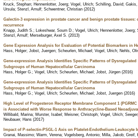
Kruck, Stephan
;
Hennenlotter, Joerg
;
Vogel, Ulrich
;
Schilling, David
;
Gakis,
Ursula
;
Stenzl, Arnulf
;
Schwentner, Christian
(
2012
)
Galectin-3 expression in prostate cancer and benign prostate tissues: 
recurrence
Knapp, Judith S.
;
Lokeshwar, Soum D.
;
Vogel, Ulrich
;
Hennenlotter, Joerg
;
Stenzl, Arnulf
;
Merseburger, Axel S.
(
2013
)
Gene Expression Analysis for Evaluation of Potential Biomarkers in H
Hass, Holger
;
Jobst, Juergen
;
Scheurlen, Michael
;
Vogel, Ulrich
;
Nehls, Oli
Gene-expression Analysis Identifies Specific Patterns of Dysregulate
Subgroups of Human Hepatocellular Carcinoma
Hass, Holger G.
;
Vogel, Ulrich
;
Scheurlen, Michael
;
Jobst, Jürgen
(
2016
)
Gene-expression Analysis Identifies Specific Patterns of Dysregulate
Subgroups of Human Hepatocellular Carcinoma
Hass, Holger G.
;
Vogel, Ulrich
;
Scheurlen, Michael
;
Jobst, Juergen
(
2016
)
High Level of Progesteron Receptor Membrane Component 1 (PGRMC 1)
is Associated with Worse Response to Anthracycline-Based Neoadjuva
Willibald, Marina
;
Wurster, Isabel
;
Meisner, Christoph
;
Vogel, Ulrich
;
Seeger
Neubauer, Hans
(
2017
)
Impact of P-selectin-PSGL-1 Axis on Platelet-Endothelium-Leukocyte I
Granai, Massimo
;
Warm, Verena
;
Vogelsberg, Antonio
;
Milla, Jakob
;
Greif,