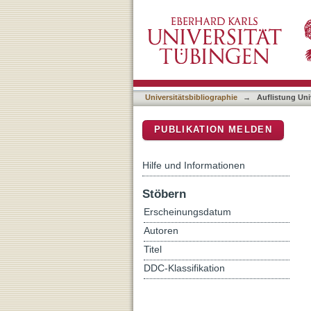
Auflistung Universitätsbib
DSpace Repositorium (Manakin b
Universitätsbibliographie
→
Auflistung Uni
PUBLIKATION MELDEN
Hilfe und Informationen
Stöbern
Erscheinungsdatum
Autoren
Titel
DDC-Klassifikation