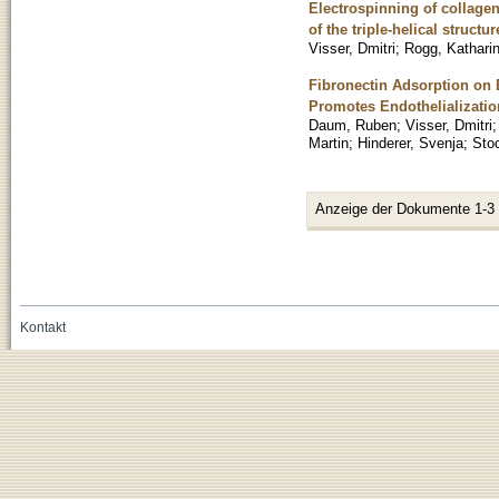
Electrospinning of collage
of the triple-helical structur
Visser, Dmitri
;
Rogg, Kathari
Fibronectin Adsorption on E
Promotes Endothelializatio
Daum, Ruben
;
Visser, Dmitri
Martin
;
Hinderer, Svenja
;
Stoc
Anzeige der Dokumente 1-3
Kontakt