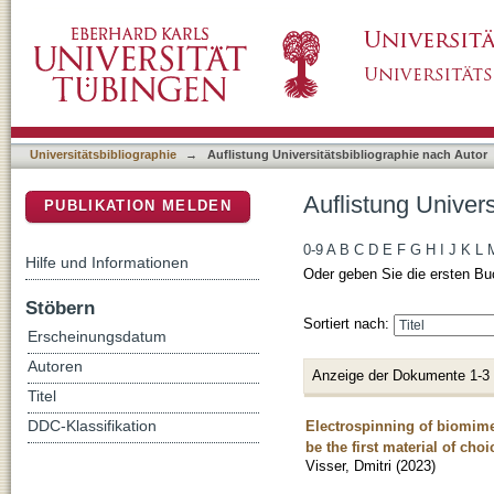
Auflistung Universitätsbibliographie nach Auto
DSpace Repositorium (Manakin basiert)
Universitätsbibliographie
→
Auflistung Universitätsbibliographie nach Autor
Auflistung Univers
PUBLIKATION MELDEN
0-9
A
B
C
D
E
F
G
H
I
J
K
L
Hilfe und Informationen
Oder geben Sie die ersten Bu
Stöbern
Sortiert nach:
Erscheinungsdatum
Autoren
Anzeige der Dokumente 1-3
Titel
Electrospinning of biomime
DDC-Klassifikation
be the first material of choi
Visser, Dmitri
(
2023
)