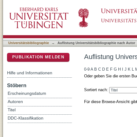
Auflistung Universitätsbibliographie nach Au
DSpace Repositorium (Manakin basiert)
Universitätsbibliographie
→
Auflistung Universitätsbibliographie nach Autor
Auflistung Univer
PUBLIKATION MELDEN
0-9
A
B
C
D
E
F
G
H
I
J
K
L
Hilfe und Informationen
Oder geben Sie die ersten Bu
Stöbern
Sortiert nach:
Erscheinungsdatum
Für diese Browse-Ansicht gib
Autoren
Titel
DDC-Klassifikation