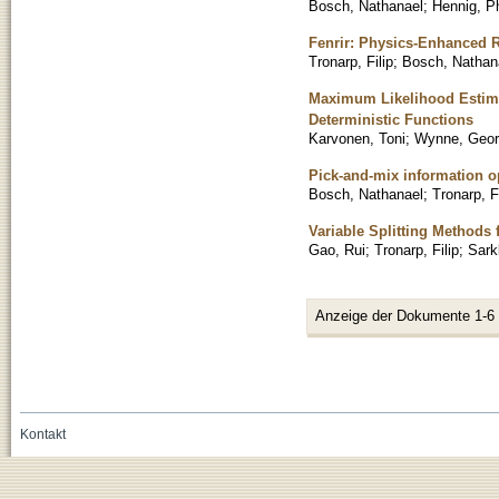
Bosch, Nathanael
;
Hennig, Ph
Fenrir: Physics-Enhanced R
Tronarp, Filip
;
Bosch, Nathan
Maximum Likelihood Estimat
Deterministic Functions
Karvonen, Toni
;
Wynne, Geo
Pick-and-mix information op
Bosch, Nathanael
;
Tronarp, Fi
Variable Splitting Methods
Gao, Rui
;
Tronarp, Filip
;
Sark
Anzeige der Dokumente 1-6
Kontakt