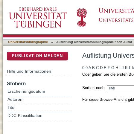
Auflistung Universitätsbibliographie nach Au
DSpace Repositorium (Manakin basiert)
Universitätsbibliographie
→
Auflistung Universitätsbibliographie nach Autor
Auflistung Univer
PUBLIKATION MELDEN
0-9
A
B
C
D
E
F
G
H
I
J
K
L
Hilfe und Informationen
Oder geben Sie die ersten Bu
Stöbern
Sortiert nach:
Erscheinungsdatum
Für diese Browse-Ansicht gib
Autoren
Titel
DDC-Klassifikation