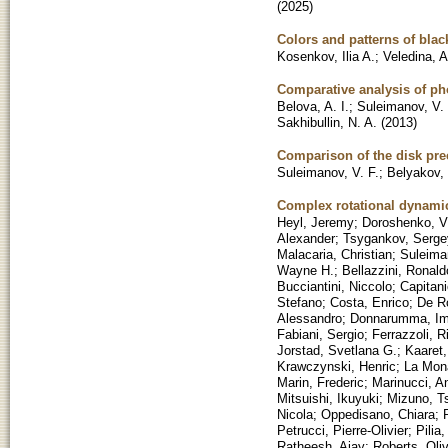
(
2025
)
Colors and patterns of blac
Kosenkov, Ilia A.
;
Veledina, 
Comparative analysis of pho
Belova, A. I.
;
Suleimanov, V. 
Sakhibullin, N. A.
(
2013
)
Comparison of the disk pre
Suleimanov, V. F.
;
Belyakov, 
Complex rotational dynamics
Heyl, Jeremy
;
Doroshenko, V
Alexander
;
Tsygankov, Serge
Malacaria, Christian
;
Suleiman
Wayne H.
;
Bellazzini, Ronald
Bucciantini, Niccolo
;
Capitan
Stefano
;
Costa, Enrico
;
De R
Alessandro
;
Donnarumma, Im
Fabiani, Sergio
;
Ferrazzoli, R
Jorstad, Svetlana G.
;
Kaaret,
Krawczynski, Henric
;
La Mon
Marin, Frederic
;
Marinucci, A
Mitsuishi, Ikuyuki
;
Mizuno, T
Nicola
;
Oppedisano, Chiara
;
Petrucci, Pierre-Olivier
;
Pilia
Ratheesh, Ajay
;
Roberts, Oliv