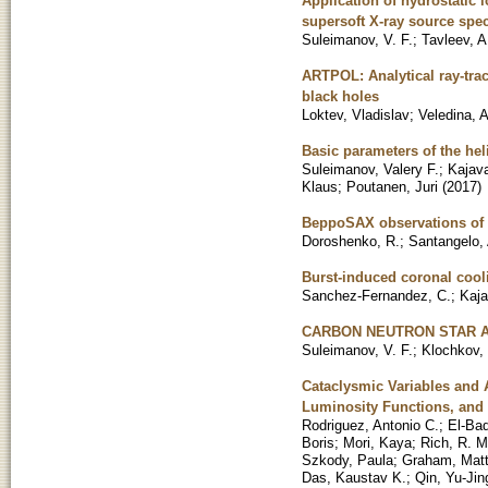
Application of hydrostatic
supersoft X-ray source spec
Suleimanov, V. F.
;
Tavleev, A
ARTPOL: Analytical ray-trac
black holes
Loktev, Vladislav
;
Veledina, 
Basic parameters of the hel
Suleimanov, Valery F.
;
Kajava
Klaus
;
Poutanen, Juri
(
2017
)
BeppoSAX observations of G
Doroshenko, R.
;
Santangelo, 
Burst-induced coronal cooli
Sanchez-Fernandez, C.
;
Kaja
CARBON NEUTRON STAR 
Suleimanov, V. F.
;
Klochkov,
Cataclysmic Variables and
Luminosity Functions, and
Rodriguez, Antonio C.
;
El-Ba
Boris
;
Mori, Kaya
;
Rich, R. M
Szkody, Paula
;
Graham, Mat
Das, Kaustav K.
;
Qin, Yu-Jin