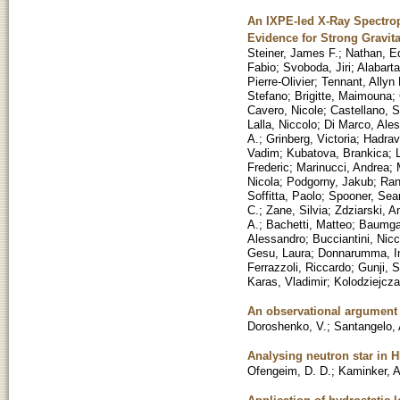
An IXPE-led X-Ray Spectrop
Evidence for Strong Gravit
Steiner, James F.
;
Nathan, E
Fabio
;
Svoboda, Jiri
;
Alabarta
Pierre-Olivier
;
Tennant, Allyn 
Stefano
;
Brigitte, Maimouna
;
Cavero, Nicole
;
Castellano, 
Lalla, Niccolo
;
Di Marco, Ale
A.
;
Grinberg, Victoria
;
Hadrav
Vadim
;
Kubatova, Brankica
;
Frederic
;
Marinucci, Andrea
;
Nicola
;
Podgorny, Jakub
;
Ran
Soffitta, Paolo
;
Spooner, Sea
C.
;
Zane, Silvia
;
Zdziarski, A
A.
;
Bachetti, Matteo
;
Baumgar
Alessandro
;
Bucciantini, Nicc
Gesu, Laura
;
Donnarumma, I
Ferrazzoli, Riccardo
;
Gunji, S
Karas, Vladimir
;
Kolodziejcza
An observational argument 
Doroshenko, V.
;
Santangelo, 
Analysing neutron star in 
Ofengeim, D. D.
;
Kaminker, A