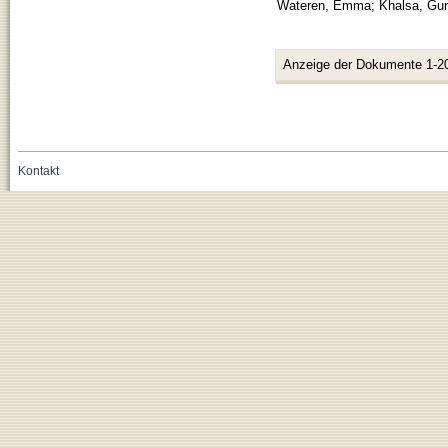
Wateren, Emma
;
Khalsa, Gur
Anzeige der Dokumente 1-2
Kontakt