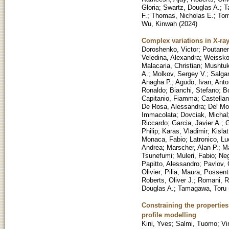
Gloria
;
Swartz, Douglas A.
;
T
F.
;
Thomas, Nicholas E.
;
Tom
Wu, Kinwah
(
2024
)
Complex variations in X-ray
Doroshenko, Victor
;
Poutanen
Veledina, Alexandra
;
Weisskop
Malacaria, Christian
;
Mushtuk
A.
;
Molkov, Sergey V.
;
Salga
Anagha P.
;
Agudo, Ivan
;
Anton
Ronaldo
;
Bianchi, Stefano
;
B
Capitanio, Fiamma
;
Castella
De Rosa, Alessandra
;
Del Mo
Immacolata
;
Dovciak, Michal
Riccardo
;
Garcia, Javier A.
;
G
Philip
;
Karas, Vladimir
;
Kisla
Monaca, Fabio
;
Latronico, L
Andrea
;
Marscher, Alan P.
;
Ma
Tsunefumi
;
Muleri, Fabio
;
Neg
Papitto, Alessandro
;
Pavlov,
Olivier
;
Pilia, Maura
;
Possent
Roberts, Oliver J.
;
Romani, R
Douglas A.
;
Tamagawa, Toru
Constraining the properties
profile modelling
Kini, Yves
;
Salmi, Tuomo
;
Vi