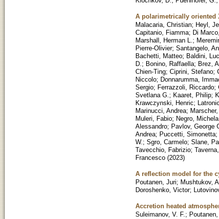
Klochkov, D.
;
Puehlhofer, G.
A polarimetrically oriented
Malacaria, Christian
;
Heyl, J
Capitanio, Fiamma
;
Di Marco
Marshall, Herman L.
;
Meremin
Pierre-Olivier
;
Santangelo, An
Bachetti, Matteo
;
Baldini, Lu
D.
;
Bonino, Raffaella
;
Brez, 
Chien-Ting
;
Ciprini, Stefano
;
Niccolo
;
Donnarumma, Immac
Sergio
;
Ferrazzoli, Riccardo
;
Svetlana G.
;
Kaaret, Philip
;
K
Krawczynski, Henric
;
Latroni
Marinucci, Andrea
;
Marscher,
Muleri, Fabio
;
Negro, Michela
Alessandro
;
Pavlov, George 
Andrea
;
Puccetti, Simonetta
W.
;
Sgro, Carmelo
;
Slane, Pa
Tavecchio, Fabrizio
;
Taverna,
Francesco
(
2023
)
A reflection model for the c
Poutanen, Juri
;
Mushtukov, A
Doroshenko, Victor
;
Lutovino
Accretion heated atmospher
Suleimanov, V. F.
;
Poutanen,