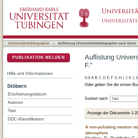
Auflistung Universitätsbibliographie nach Aut
DSpace Repositorium (Manakin basiert)
Universitätsbibliographie
→
Auflistung Universitätsbibliographie nach Autor
Auflistung Univer
PUBLIKATION MELDEN
F."
Hilfe und Informationen
0-9
A
B
C
D
E
F
G
H
I
J
K
L
Oder geben Sie die ersten Bu
Stöbern
Erscheinungsdatum
Sortiert nach:
Autoren
Titel
Anzeige der Dokumente 1-2
DDC-Klassifikation
A non-pulsating neutron st
atmosphere