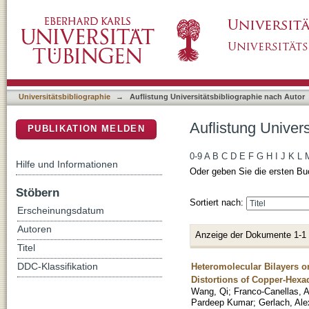
Auflistung Universitätsbibliographie nach Au
DSpace Repositorium (Manakin basiert)
Universitätsbibliographie
→
Auflistung Universitätsbibliographie nach Autor
Auflistung Univer
PUBLIKATION MELDEN
0-9
A
B
C
D
E
F
G
H
I
J
K
L
Hilfe und Informationen
Oder geben Sie die ersten Bu
Stöbern
Sortiert nach:
Erscheinungsdatum
Autoren
Anzeige der Dokumente 1-1
Titel
Heteromolecular Bilayers o
DDC-Klassifikation
Distortions of Copper-Hexa
Wang, Qi
;
Franco-Canellas, A
Pardeep Kumar
;
Gerlach, Al