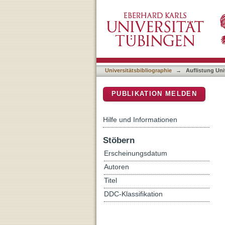
Auflistung Universitätsbi
DSpace Repositorium (Manakin b
Universitätsbibliographie
→
Auflistung Uni
PUBLIKATION MELDEN
Hilfe und Informationen
Stöbern
Erscheinungsdatum
Autoren
Titel
DDC-Klassifikation