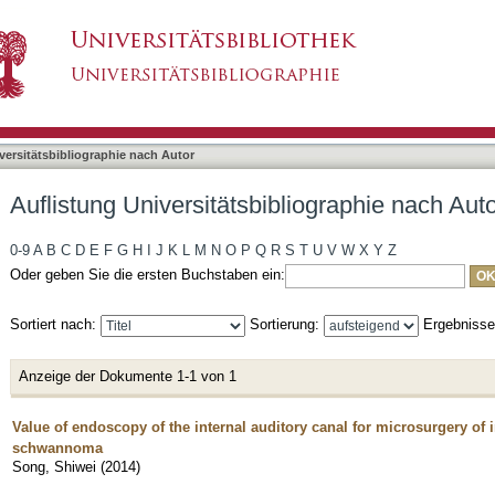
bliographie nach Autor "Song, Shiwei"
asiert)
versitätsbibliographie nach Autor
Auflistung Universitätsbibliographie nach Aut
0-9
A
B
C
D
E
F
G
H
I
J
K
L
M
N
O
P
Q
R
S
T
U
V
W
X
Y
Z
Oder geben Sie die ersten Buchstaben ein:
Sortiert nach:
Sortierung:
Ergebniss
Anzeige der Dokumente 1-1 von 1
Value of endoscopy of the internal auditory canal for microsurgery of i
schwannoma
Song, Shiwei
(
2014
)