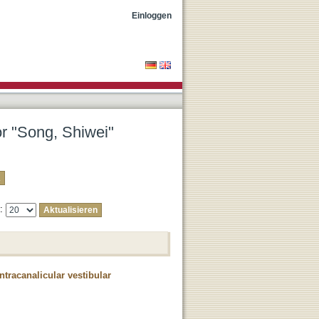
Einloggen
or "Song, Shiwei"
e:
ntracanalicular vestibular