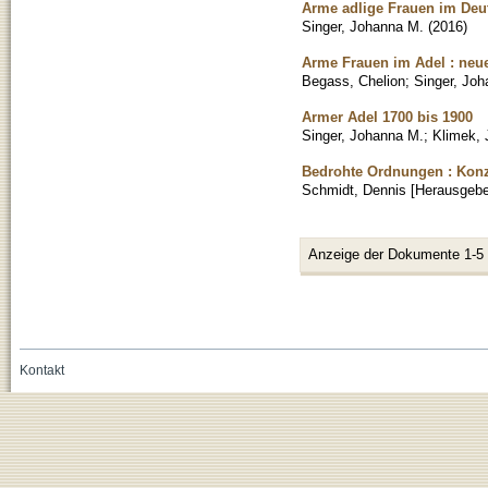
Arme adlige Frauen im Deu
Singer, Johanna M.
(
2016
)
Arme Frauen im Adel : neue
Begass, Chelion
;
Singer, Jo
Armer Adel 1700 bis 1900
Singer, Johanna M.
;
Klimek,
Bedrohte Ordnungen : Konze
Schmidt, Dennis [Herausgebe
Anzeige der Dokumente 1-5
Kontakt