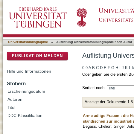
Auflistung Universitätsbibliographie nach Au
DSpace Repositorium (Manakin basiert)
Universitätsbibliographie
→
Auflistung Universitätsbibliographie nach Autor
Auflistung Univer
PUBLIKATION MELDEN
0-9
A
B
C
D
E
F
G
H
I
J
K
L
Hilfe und Informationen
Oder geben Sie die ersten Bu
Stöbern
Sortiert nach:
Erscheinungsdatum
Autoren
Anzeige der Dokumente 1-5
Titel
Arme adlige Frauen : die 
DDC-Klassifikation
ständischen zur industriali
Begass, Chelion
;
Singer, Jo