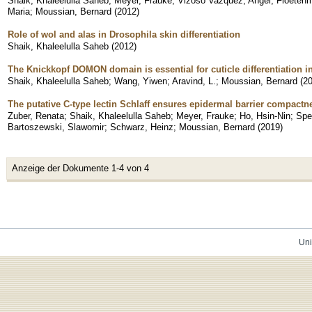
Shaik, Khaleelulla Saheb
;
Meyer, Frauke
;
Vizoso Vazquez, Angel
;
Floetenm
Maria
;
Moussian, Bernard
(
2012
)
Role of wol and alas in Drosophila skin differentiation
Shaik, Khaleelulla Saheb
(
2012
)
The Knickkopf DOMON domain is essential for cuticle differentiation 
Shaik, Khaleelulla Saheb
;
Wang, Yiwen
;
Aravind, L.
;
Moussian, Bernard
(
2
The putative C-type lectin Schlaff ensures epidermal barrier compactn
Zuber, Renata
;
Shaik, Khaleelulla Saheb
;
Meyer, Frauke
;
Ho, Hsin-Nin
;
Spe
Bartoszewski, Slawomir
;
Schwarz, Heinz
;
Moussian, Bernard
(
2019
)
Anzeige der Dokumente 1-4 von 4
Uni