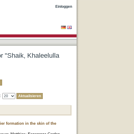
b"
Einloggen
r "Shaik, Khaleelulla
e:
ier formation in the skin of the