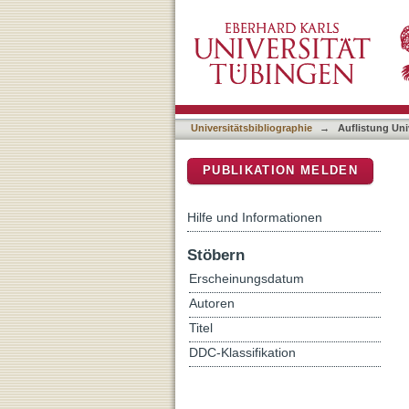
Auflistung Universitätsbib
DSpace Repositorium (Manakin b
Universitätsbibliographie
→
Auflistung Uni
PUBLIKATION MELDEN
Hilfe und Informationen
Stöbern
Erscheinungsdatum
Autoren
Titel
DDC-Klassifikation