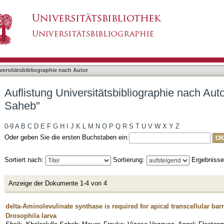
liographie nach Autor "Shaik, Khaleelulla Sahe
asiert)
versitätsbibliographie nach Autor
Auflistung Universitätsbibliographie nach Auto
Saheb"
0-9
A
B
C
D
E
F
G
H
I
J
K
L
M
N
O
P
Q
R
S
T
U
V
W
X
Y
Z
Oder geben Sie die ersten Buchstaben ein:
Sortiert nach:
Sortierung:
Ergebniss
Anzeige der Dokumente 1-4 von 4
delta-Aminolevulinate synthase is required for apical transcellular barr
Drosophila larva