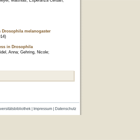
eyer, Matthias
;
Esperanza Cerdan,
in Drosophila melanogaster
014
)
ess in Drosophila
idel, Anna
;
Gehring, Nicole
;
versitätsbibliothek
|
Impressum
|
Datenschutz