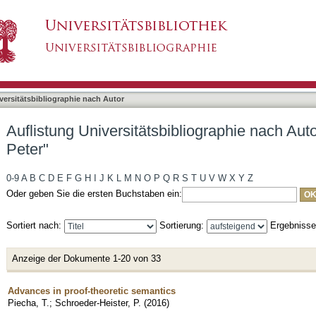
liographie nach Autor "Schroeder-Heister, Pete
asiert)
versitätsbibliographie nach Autor
Auflistung Universitätsbibliographie nach Aut
Peter"
0-9
A
B
C
D
E
F
G
H
I
J
K
L
M
N
O
P
Q
R
S
T
U
V
W
X
Y
Z
Oder geben Sie die ersten Buchstaben ein:
Sortiert nach:
Sortierung:
Ergebniss
Anzeige der Dokumente 1-20 von 33
Advances in proof-theoretic semantics
Piecha, T.
;
Schroeder-Heister, P.
(
2016
)