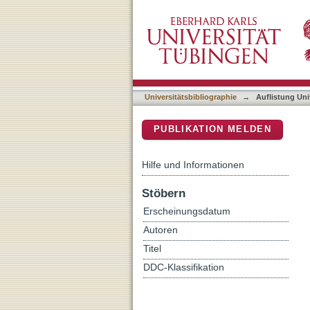
Auflistung Universitätsbib
DSpace Repositorium (Manakin b
Universitätsbibliographie
→
Auflistung Uni
PUBLIKATION MELDEN
Hilfe und Informationen
Stöbern
Erscheinungsdatum
Autoren
Titel
DDC-Klassifikation