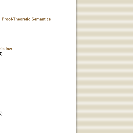
al Proof-Theoretic Semantics
e's law
4
)
5
)