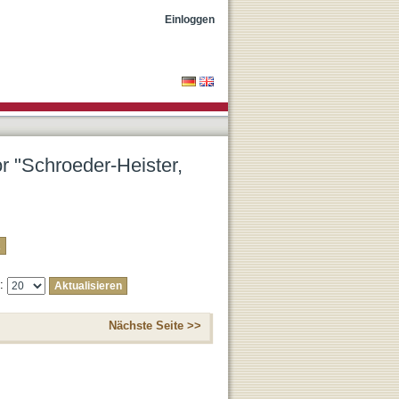
r"
Einloggen
or "Schroeder-Heister,
e:
Nächste Seite >>