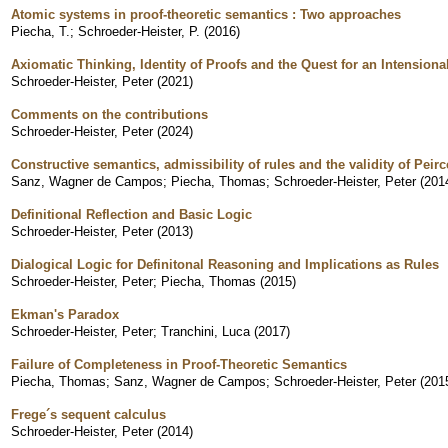
Atomic systems in proof-theoretic semantics : Two approaches
Piecha, T.
;
Schroeder-Heister, P.
(
2016
)
Axiomatic Thinking, Identity of Proofs and the Quest for an Intension
Schroeder-Heister, Peter
(
2021
)
Comments on the contributions
Schroeder-Heister, Peter
(
2024
)
Constructive semantics, admissibility of rules and the validity of Peirc
Sanz, Wagner de Campos
;
Piecha, Thomas
;
Schroeder-Heister, Peter
(
201
Definitional Reflection and Basic Logic
Schroeder-Heister, Peter
(
2013
)
Dialogical Logic for Definitonal Reasoning and Implications as Rules
Schroeder-Heister, Peter
;
Piecha, Thomas
(
2015
)
Ekman's Paradox
Schroeder-Heister, Peter
;
Tranchini, Luca
(
2017
)
Failure of Completeness in Proof-Theoretic Semantics
Piecha, Thomas
;
Sanz, Wagner de Campos
;
Schroeder-Heister, Peter
(
201
Frege´s sequent calculus
Schroeder-Heister, Peter
(
2014
)