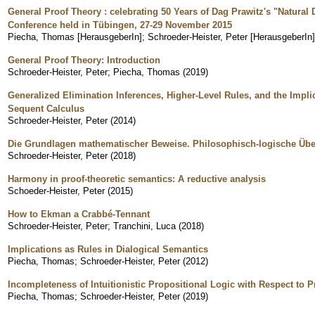
General Proof Theory : celebrating 50 Years of Dag Prawitz's "Natural 
Conference held in Tübingen, 27-29 November 2015
Piecha, Thomas [HerausgeberIn]
;
Schroeder-Heister, Peter [HerausgeberIn]
General Proof Theory: Introduction
Schroeder-Heister, Peter
;
Piecha, Thomas
(
2019
)
Generalized Elimination Inferences, Higher-Level Rules, and the Implic
Sequent Calculus
Schroeder-Heister, Peter
(
2014
)
Die Grundlagen mathematischer Beweise. Philosophisch-logische Üb
Schroeder-Heister, Peter
(
2018
)
Harmony in proof-theoretic semantics: A reductive analysis
Schoeder-Heister, Peter
(
2015
)
How to Ekman a Crabbé-Tennant
Schroeder-Heister, Peter
;
Tranchini, Luca
(
2018
)
Implications as Rules in Dialogical Semantics
Piecha, Thomas
;
Schroeder-Heister, Peter
(
2012
)
Incompleteness of Intuitionistic Propositional Logic with Respect to 
Piecha, Thomas
;
Schroeder-Heister, Peter
(
2019
)