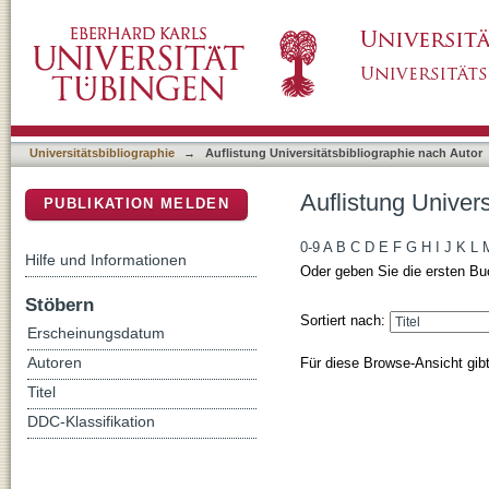
Auflistung Universitätsbibliographie nach A
DSpace Repositorium (Manakin basiert)
Universitätsbibliographie
→
Auflistung Universitätsbibliographie nach Autor
Auflistung Univer
PUBLIKATION MELDEN
0-9
A
B
C
D
E
F
G
H
I
J
K
L
Hilfe und Informationen
Oder geben Sie die ersten Bu
Stöbern
Sortiert nach:
Erscheinungsdatum
Für diese Browse-Ansicht gib
Autoren
Titel
DDC-Klassifikation