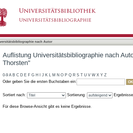
bliographie nach Autor "Scheuermann, Thorsten
asiert)
versitätsbibliographie nach Autor
Auflistung Universitätsbibliographie nach Au
Thorsten"
0-9
A
B
C
D
E
F
G
H
I
J
K
L
M
N
O
P
Q
R
S
T
U
V
W
X
Y
Z
Oder geben Sie die ersten Buchstaben ein:
Sortiert nach:
Sortierung:
Ergebniss
Für diese Browse-Ansicht gibt es keine Ergebnisse.