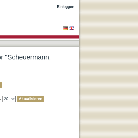
"
Einloggen
tor "Scheuermann,
e: