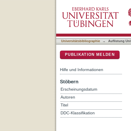
Auflistung Universitätsbi
DSpace Repositorium (Manakin b
Universitätsbibliographie
→
Auflistung Uni
PUBLIKATION MELDEN
Hilfe und Informationen
Stöbern
Erscheinungsdatum
Autoren
Titel
DDC-Klassifikation