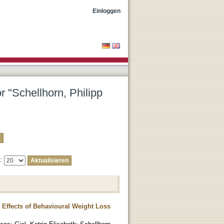
stian"
Einloggen
r "Schellhorn, Philipp
e:
e Effects of Behavioural Weight Loss