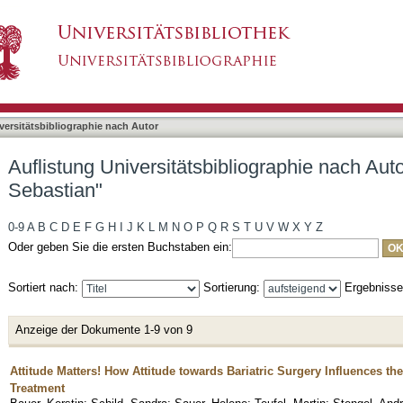
liographie nach Autor "Schellhorn, Philipp Seba
asiert)
versitätsbibliographie nach Autor
Auflistung Universitätsbibliographie nach Auto
Sebastian"
0-9
A
B
C
D
E
F
G
H
I
J
K
L
M
N
O
P
Q
R
S
T
U
V
W
X
Y
Z
Oder geben Sie die ersten Buchstaben ein:
Sortiert nach:
Sortierung:
Ergebniss
Anzeige der Dokumente 1-9 von 9
Attitude Matters! How Attitude towards Bariatric Surgery Influences th
Treatment