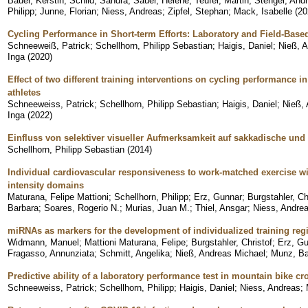
Bauer, Kerstin
;
Schild, Sandra
;
Sauer, Helene
;
Teufel, Martin
;
Stengel, And
Philipp
;
Junne, Florian
;
Niess, Andreas
;
Zipfel, Stephan
;
Mack, Isabelle
(
20
Cycling Performance in Short-term Efforts: Laboratory and Field-Base
Schneeweiß, Patrick
;
Schellhorn, Philipp Sebastian
;
Haigis, Daniel
;
Nieß, 
Inga
(
2020
)
Effect of two different training interventions on cycling performance 
athletes
Schneeweiss, Patrick
;
Schellhorn, Philipp Sebastian
;
Haigis, Daniel
;
Nieß,
Inga
(
2022
)
Einfluss von selektiver visueller Aufmerksamkeit auf sakkadische 
Schellhorn, Philipp Sebastian
(
2014
)
Individual cardiovascular responsiveness to work-matched exercise wi
intensity domains
Maturana, Felipe Mattioni
;
Schellhorn, Philipp
;
Erz, Gunnar
;
Burgstahler, Ch
Barbara
;
Soares, Rogerio N.
;
Murias, Juan M.
;
Thiel, Ansgar
;
Niess, Andre
miRNAs as markers for the development of individualized training regi
Widmann, Manuel
;
Mattioni Maturana, Felipe
;
Burgstahler, Christof
;
Erz, G
Fragasso, Annunziata
;
Schmitt, Angelika
;
Nieß, Andreas Michael
;
Munz, Ba
Predictive ability of a laboratory performance test in mountain bike c
Schneeweiss, Patrick
;
Schellhorn, Philipp
;
Haigis, Daniel
;
Niess, Andreas
;