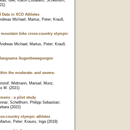
reas
;
Giel, Katrin Elisabeth
;
Schellhorn,
21
)
d Data in XCO Athletes
Andreas Michael
;
Martus, Peter
;
Krauß,
in mountain bike cross-country olympic
 Andreas Michael
;
Martus, Peter
;
Krauß,
und langsame Augenbewegungen
thin the moderate- and severe-
ristof
;
Widmann, Manuel
;
Munz,
as M.
(
2021
)
mens : a pilot study
unnar
;
Schellhorn, Philipp Sebastian
;
rbara
(
2022
)
ross-country olympic athletes
Martus, Peter
;
Krauss, Inga
(
2019
)