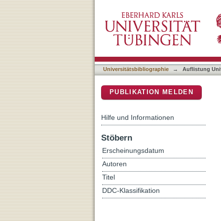
Auflistung Universitätsbib
DSpace Repositorium (Manakin b
Universitätsbibliographie
→
Auflistung Uni
PUBLIKATION MELDEN
Hilfe und Informationen
Stöbern
Erscheinungsdatum
Autoren
Titel
DDC-Klassifikation