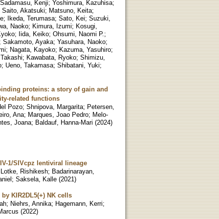
Sadamasu, Kenji
;
Yoshimura, Kazuhisa
;
;
Saito, Akatsuki
;
Matsuno, Keita
;
ke
;
Ikeda, Terumasa
;
Sato, Kei
;
Suzuki,
wa, Naoko
;
Kimura, Izumi
;
Kosugi,
Kyoko
;
Iida, Keiko
;
Ohsumi, Naomi P.
;
;
Sakamoto, Ayaka
;
Yasuhara, Naoko
;
mi
;
Nagata, Kayoko
;
Kazuma, Yasuhiro
;
, Takashi
;
Kawabata, Ryoko
;
Shimizu,
o
;
Ueno, Takamasa
;
Shibatani, Yuki
;
inding proteins: a story of gain and
ty-related functions
del Pozo
;
Shnipova, Margarita
;
Petersen,
eiro, Ana
;
Marques, Joao Pedro
;
Melo-
ntes, Joana
;
Baldauf, Hanna-Mari
(
2024
)
V-1/SIVcpz lentiviral lineage
;
Lotke, Rishikesh
;
Badarinarayan,
aniel
;
Saksela, Kalle
(
2021
)
n by KIR2DL5(+) NK cells
rah
;
Niehrs, Annika
;
Hagemann, Kerri
;
 Marcus
(
2022
)