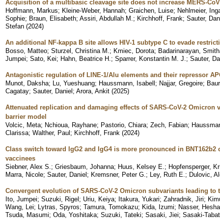
Acquisition of a multibasic cleavage site does not increase MERS-CoV
Hoffmann, Markus
;
Kleine-Weber, Hannah
;
Graichen, Luise
;
Nehlmeier, Ing
Sophie
;
Braun, Elisabeth
;
Assiri, Abdullah M.
;
Kirchhoff, Frank
;
Sauter, Dan
Stefan
(
2024
)
An additional NF-kappa B site allows HIV-1 subtype C to evade restric
Bosso, Matteo
;
Sturzel, Christina M.
;
Kmiec, Dorota
;
Badarinarayan, Smith
Jumpei
;
Sato, Kei
;
Hahn, Beatrice H.
;
Sparrer, Konstantin M. J.
;
Sauter, Da
Antagonistic regulation of LINE-1/Alu elements and their repressor 
Munot, Daksha
;
Lu, Yueshuang
;
Haussmann, Isabell
;
Najjar, Gregoire
;
Baur
Cagatay
;
Sauter, Daniel
;
Arora, Ankit
(
2025
)
Attenuated replication and damaging effects of SARS-CoV-2 Omicron var
barrier model
Volcic, Meta
;
Nchioua, Rayhane
;
Pastorio, Chiara
;
Zech, Fabian
;
Haussmann
Clarissa
;
Walther, Paul
;
Kirchhoff, Frank
(
2024
)
Class switch toward IgG2 and IgG4 is more pronounced in BNT162b
vaccinees
Siebner, Alex S.
;
Griesbaum, Johanna
;
Huus, Kelsey E.
;
Hopfensperger, Kr
Marra, Nicole
;
Sauter, Daniel
;
Kremsner, Peter G.
;
Ley, Ruth E.
;
Dulovic, A
Convergent evolution of SARS-CoV-2 Omicron subvariants leading to t
Ito, Jumpei
;
Suzuki, Rigel
;
Uriu, Keiya
;
Itakura, Yukari
;
Zahradnik, Jiri
;
Kim
Wang, Lei
;
Lytras, Spyros
;
Tamura, Tomokazu
;
Kida, Izumi
;
Nasser, Hesh
Tsuda, Masumi
;
Oda, Yoshitaka
;
Suzuki, Tateki
;
Sasaki, Jiei
;
Sasaki-Tabat