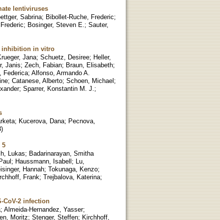
ate lentiviruses
ettger, Sabrina
;
Bibollet-Ruche, Frederic
;
 Frederic
;
Bosinger, Steven E.
;
Sauter,
inhibition in vitro
Krueger, Jana
;
Schuetz, Desiree
;
Heller,
r, Janis
;
Zech, Fabian
;
Braun, Elisabeth
;
, Federica
;
Alfonso, Armando A.
ine
;
Catanese, Alberto
;
Schoen, Michael
;
exander
;
Sparrer, Konstantin M. J.
;
s
rketa
;
Kucerova, Dana
;
Pecnova,
3
)
 5
h, Lukas
;
Badarinarayan, Smitha
Paul
;
Haussmann, Isabell
;
Lu,
isinger, Hannah
;
Tokunaga, Kenzo
;
rchhoff, Frank
;
Trejbalova, Katerina
;
-CoV-2 infection
a
;
Almeida-Hernandez, Yasser
;
en, Moritz
;
Stenger, Steffen
;
Kirchhoff,