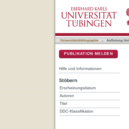
Auflistung Universitätsbib
DSpace Repositorium (Manakin b
Universitätsbibliographie
→
Auflistung Uni
PUBLIKATION MELDEN
Hilfe und Informationen
Stöbern
Erscheinungsdatum
Autoren
Titel
DDC-Klassifikation