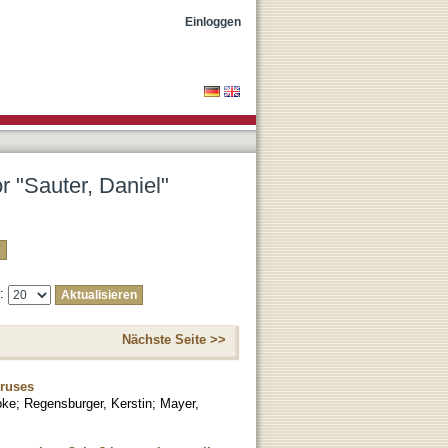
Einloggen
r "Sauter, Daniel"
e:
Nächste Seite >>
iruses
bke
;
Regensburger, Kerstin
;
Mayer,