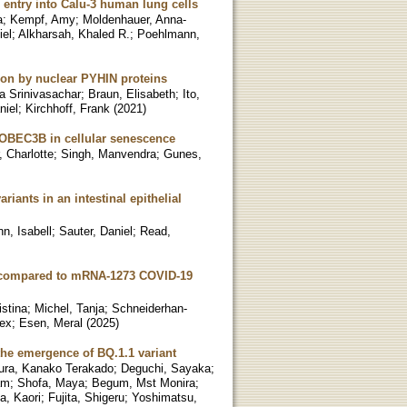
 entry into Calu-3 human lung cells
a
;
Kempf, Amy
;
Moldenhauer, Anna-
iel
;
Alkharsah, Khaled R.
;
Poehlmann,
tion by nuclear PYHIN proteins
a Srinivasachar
;
Braun, Elisabeth
;
Ito,
niel
;
Kirchhoff, Frank
(
2021
)
APOBEC3B in cellular senescence
, Charlotte
;
Singh, Manvendra
;
Gunes,
iants in an intestinal epithelial
, Isabell
;
Sauter, Daniel
;
Read,
2 compared to mRNA-1273 COVID-19
istina
;
Michel, Tanja
;
Schneiderhan-
lex
;
Esen, Meral
(
2025
)
he emergence of BQ.1.1 variant
ura, Kanako Terakado
;
Deguchi, Sayaka
;
am
;
Shofa, Maya
;
Begum, Mst Monira
;
a, Kaori
;
Fujita, Shigeru
;
Yoshimatsu,