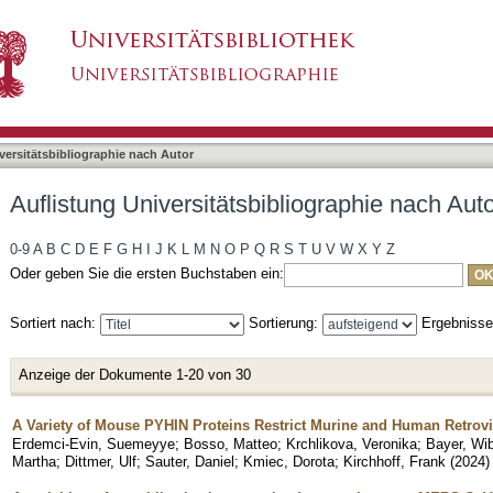
liographie nach Autor "Sauter, Daniel"
asiert)
versitätsbibliographie nach Autor
Auflistung Universitätsbibliographie nach Auto
0-9
A
B
C
D
E
F
G
H
I
J
K
L
M
N
O
P
Q
R
S
T
U
V
W
X
Y
Z
Oder geben Sie die ersten Buchstaben ein:
Sortiert nach:
Sortierung:
Ergebniss
Anzeige der Dokumente 1-20 von 30
A Variety of Mouse PYHIN Proteins Restrict Murine and Human Retrov
Erdemci-Evin, Suemeyye
;
Bosso, Matteo
;
Krchlikova, Veronika
;
Bayer, Wi
Martha
;
Dittmer, Ulf
;
Sauter, Daniel
;
Kmiec, Dorota
;
Kirchhoff, Frank
(
2024
)