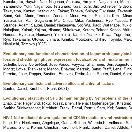
Kumiko
;
Ito, Hayato
;
Nao, Naganori
;
Asakura, Hiroyuki
;
Nagashima, Mami
;
Yamamoto, Yuki
;
Nagamoto, Tetsuharu
;
Kuramochi, Jin
;
Schreiber, Gideon
Takayama, Kazuo
;
Hashiguchi, Takao
;
Tanaka, Shinya
;
Fukuhara, Takasu
Saori
;
Kato, Marie
;
Ferdous, Zannatul
;
Mouri, Hiromi
;
Shishido, Kenji
;
Misa
Yusuke
;
Lin, Pan
;
Suganami, Mai
;
Chiba, Mika
;
Yoshimura, Ryo
;
Yasuda, 
Strange, Adam
;
Sauter, Daniel
;
Nakagawa, So
;
Wu, Jiaqi
;
Watanabe, Yukio
Nakajima, Yukari
;
Yajima, Hisano
;
Shirakawa, Kotaro
;
Takaori-Kondo, Akifu
Nomura, Ryosuke
;
Horisawa, Yoshihito
;
Tashiro, Yusuke
;
Kawa, Yugo
;
Irie
Ryo
;
Takahashi, Otowa
;
Ichihara, Kimiko
;
Motozono, Chihiro
;
Toyoda, Mak
Nishiuchi, Tomoko
(
2023
)
Evolutionary and functional characterization of lagomorph guanylate-b
loss and shedding light on expression, localization and innate immuni
Schelle, Luca
;
Corte-Real, Joao Vasco
;
Fayyaz, Sharmeen
;
Ben, Augusto 
Moritz
;
Lotke, Rishikesh
;
Menon, Bhavna
;
Matzek, Dana
;
Pfaff, Lena
;
Pinh
Ferreira, Jose
;
Popper, Bastian
;
Esteves, Pedro Jose
;
Sauter, Daniel
;
Abra
Evolutionary conflicts and adverse effects of antiviral factors
Sauter, Daniel
;
Kirchhoff, Frank
(
2021
)
Evolutionary plasticity of SH3 domain binding by Nef proteins of the HI
Zhao, Zhe
;
Fagerlund, Riku
;
Tossavainen, Helena
;
Hopfensperger, Kristina
Smitha Srinivasachar
;
Kirchhoff, Frank
;
Permi, Perttu
;
Sato, Kei
;
Sauter, D
HIV-1 Nef-mediated downregulation of CD155 results in viral restrictio
Fittje, Pia
;
Hoelzemer, Angelique
;
Garcia-Beltran, Wilfredo F.
;
Vollmers, Sa
Martrus, Gloria
;
Korner, Christian
;
Kirchhoff, Frank
;
Sauter, Daniel
;
Altfeld,