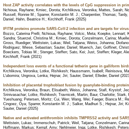
Host ZAP activity correlates with the levels of CpG suppression in prim
Nchioua, Rayhane
;
Kmiec, Dorota
;
Krchlikova, Veronika
;
Mattes, Sarah
;
No
Russell, Ronnie M.
;
Sparrer, Konstantin M. J.
;
Charpentier, Thomas
;
Tardy,
Daniel
;
Hahn, Beatrice H.
;
Kirchhoff, Frank
(
2025
)
IFITM proteins promote SARS-CoV-2 infection and are targets for virus 
Bozzo, Caterina Prelli
;
Nchioua, Rayhane
;
Volcic, Meta
;
Koepke, Lennart
;
Sandra
;
Stuerzel, Christina M.
;
Kmiec, Dorota
;
Conzelmann, Carina
;
Muelle
Gross, Ruediger
;
Wettstein, Lukas
;
Weil, Tatjana
;
Weiss, Johanna
;
Diofano
Rodriguez
;
Wiese, Sebastian
;
Sauter, Daniel
;
Muench, Jan
;
Goffinet, Christ
Boeckers, Tobias M.
;
Stenger, Steffen
;
Sato, Kei
;
Just, Steffen
;
Kleger, Al
Kirchhoff, Frank
(
2021
)
Independent loss events of a functional tetherin gene in galliform bird
Krchlikova, Veronika
;
Lotke, Rishikesh
;
Haussmann, Isabell
;
Reinisova, Ma
L'ubomira
;
Ungrova, Lenka
;
Hejnar, Jiri
;
Sauter, Daniel
;
Elleder, Daniel
(
202
Inhibition of placental trophoblast fusion by guanylate-binding protein
Krchlikova, Veronika
;
Braun, Elisabeth
;
Weiss, Johanna
;
Stafl, Krystof
;
Jec
Srinivasachar
;
Lotke, Rishikesh
;
Travnicek, Martin
;
Baur, Charlotte
;
Stark, 
Yueshuang
;
Petersen, Moritz
;
Cui, Wen
;
Wang, Wei
;
Faeger, Bianca M.
;
Re
Cingoez, Oya
;
Sparrer, Konstantin M. J.
;
Salker, Madhuri S.
;
Hejnar, Jiri
;
Ki
Sauter, Daniel
(
2025
)
Native and activated antithrombin inhibits TMPRSS2 activity and SARS
Wettstein, Lukas
;
Immenschuh, Patrick
;
Weil, Tatjana
;
Conzelmann, Carin
Hoffmann, Markus
;
Kempf, Amy
;
Nehlmeier, Inga
;
Lotke, Rishikesh
;
Peters