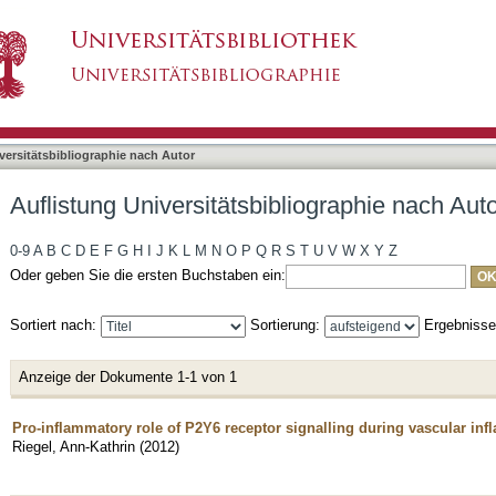
liographie nach Autor "Riegel, Ann-Kathrin"
asiert)
versitätsbibliographie nach Autor
Auflistung Universitätsbibliographie nach Aut
0-9
A
B
C
D
E
F
G
H
I
J
K
L
M
N
O
P
Q
R
S
T
U
V
W
X
Y
Z
Oder geben Sie die ersten Buchstaben ein:
Sortiert nach:
Sortierung:
Ergebniss
Anzeige der Dokumente 1-1 von 1
Pro-inflammatory role of P2Y6 receptor signalling during vascular in
Riegel, Ann-Kathrin
(
2012
)