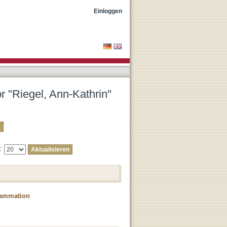
Einloggen
or "Riegel, Ann-Kathrin"
e:
flammation