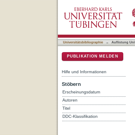
Auflistung Universitätsbib
DSpace Repositorium (Manakin b
Universitätsbibliographie
→
Auflistung Uni
PUBLIKATION MELDEN
Hilfe und Informationen
Stöbern
Erscheinungsdatum
Autoren
Titel
DDC-Klassifikation