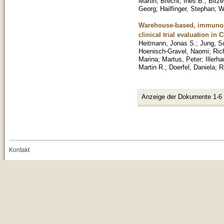
Martin
;
Brecht, Ines B.
;
Bitze
Georg
;
Hailfinger, Stephan
;
W
Warehouse-based, immunope
clinical trial evaluation in 
Heitmann, Jonas S.
;
Jung, S
Hoenisch-Gravel, Naomi
;
Ric
Marina
;
Martus, Peter
;
Illerh
Martin R.
;
Doerfel, Daniela
;
R
Anzeige der Dokumente 1-6
Kontakt