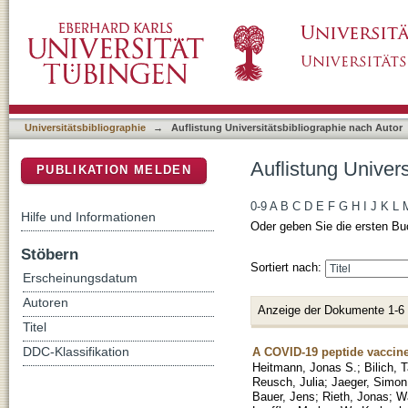
Auflistung Universitätsbibliographie nach Aut
DSpace Repositorium (Manakin basiert)
Universitätsbibliographie
→
Auflistung Universitätsbibliographie nach Autor
Auflistung Univers
PUBLIKATION MELDEN
0-9
A
B
C
D
E
F
G
H
I
J
K
L
Hilfe und Informationen
Oder geben Sie die ersten Bu
Stöbern
Sortiert nach:
Erscheinungsdatum
Autoren
Anzeige der Dokumente 1-6
Titel
A COVID-19 peptide vaccine
DDC-Klassifikation
Heitmann, Jonas S.
;
Bilich, 
Reusch, Julia
;
Jaeger, Simon
Bauer, Jens
;
Rieth, Jonas
;
Wa