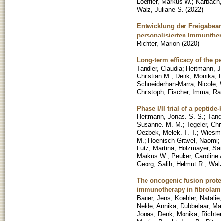
Loeffler, Markus W.
;
Karbach,
Walz, Juliane S.
(
2022
)
Entwicklung der Freigabean
personalisierten Immunthe
Richter, Marion
(
2020
)
Long-term efficacy of the p
Tandler, Claudia
;
Heitmann, J
Christian M.
;
Denk, Monika
;
Schneiderhan-Marra, Nicole
;
Christoph
;
Fischer, Imma
;
Ra
Phase I/II trial of a peptide
Heitmann, Jonas. S. S.
;
Tand
Susanne. M. M.
;
Tegeler, Chr
Oezbek, Melek. T. T.
;
Wiesmu
M.
;
Hoenisch Gravel, Naomi
Lutz, Martina
;
Holzmayer, Sa
Markus W.
;
Peuker, Caroline
Georg
;
Salih, Helmut R.
;
Walz
The oncogenic fusion prote
immunotherapy in fibrolame
Bauer, Jens
;
Koehler, Natalie
Nelde, Annika
;
Dubbelaar, Ma
Jonas
;
Denk, Monika
;
Richte