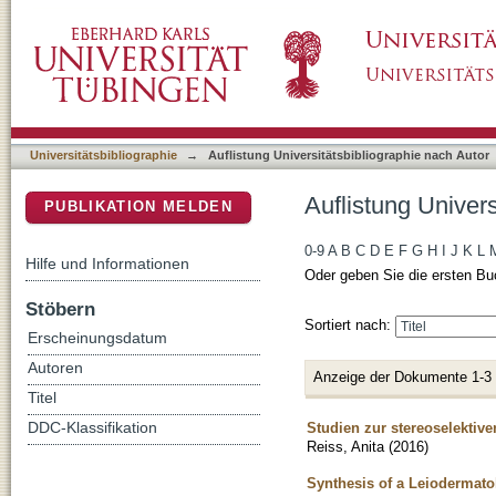
Auflistung Universitätsbibliographie nach Aut
DSpace Repositorium (Manakin basiert)
Universitätsbibliographie
→
Auflistung Universitätsbibliographie nach Autor
Auflistung Univers
PUBLIKATION MELDEN
0-9
A
B
C
D
E
F
G
H
I
J
K
L
Hilfe und Informationen
Oder geben Sie die ersten Bu
Stöbern
Sortiert nach:
Erscheinungsdatum
Autoren
Anzeige der Dokumente 1-3
Titel
Studien zur stereoselektive
DDC-Klassifikation
Reiss, Anita
(
2016
)
Synthesis of a Leiodermato