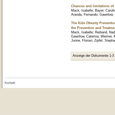
Chances and limitations of 
Mack, Isabelle
;
Bayer, Caroli
Aranda, Fernando
;
Gawrilow, 
The Kids Obesity Preventio
the Prevention and Treatme
Mack, Isabelle
;
Reiband, Nad
Gawrilow, Caterina
;
Weimer, 
Junne, Florian
;
Zipfel, Steph
Anzeige der Dokumente 1-3
Kontakt