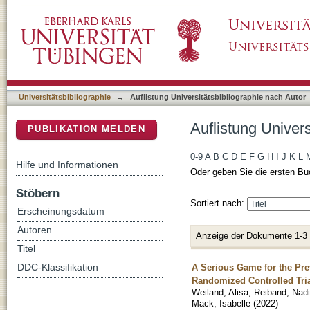
Auflistung Universitätsbibliographie nach Au
DSpace Repositorium (Manakin basiert)
Universitätsbibliographie
→
Auflistung Universitätsbibliographie nach Autor
Auflistung Univer
PUBLIKATION MELDEN
0-9
A
B
C
D
E
F
G
H
I
J
K
L
Hilfe und Informationen
Oder geben Sie die ersten Bu
Stöbern
Sortiert nach:
Erscheinungsdatum
Autoren
Anzeige der Dokumente 1-3
Titel
A Serious Game for the Pre
DDC-Klassifikation
Randomized Controlled Tri
Weiland, Alisa
;
Reiband, Nad
Mack, Isabelle
(
2022
)