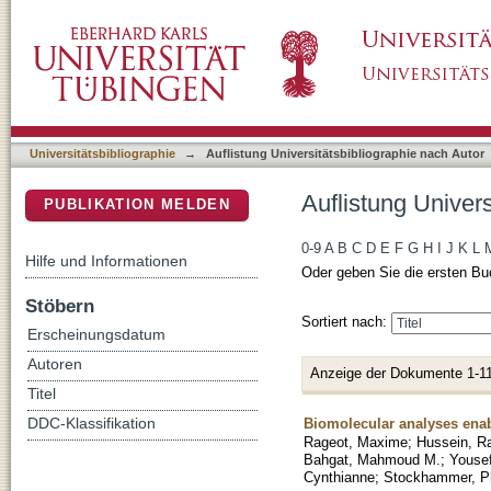
Auflistung Universitätsbibliographie nach Au
DSpace Repositorium (Manakin basiert)
Universitätsbibliographie
→
Auflistung Universitätsbibliographie nach Autor
Auflistung Univer
PUBLIKATION MELDEN
0-9
A
B
C
D
E
F
G
H
I
J
K
L
Hilfe und Informationen
Oder geben Sie die ersten Bu
Stöbern
Sortiert nach:
Erscheinungsdatum
Autoren
Anzeige der Dokumente 1-11
Titel
Biomolecular analyses enab
DDC-Klassifikation
Rageot, Maxime
;
Hussein, R
Bahgat, Mahmoud M.
;
Youse
Cynthianne
;
Stockhammer, Ph