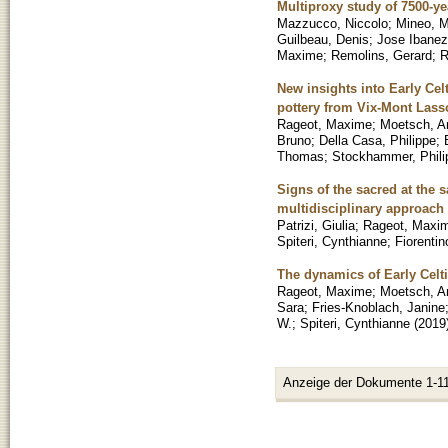
Multiproxy study of 7500-ye
Mazzucco, Niccolo
;
Mineo, M
Guilbeau, Denis
;
Jose Ibanez
Maxime
;
Remolins, Gerard
;
R
New insights into Early Cel
pottery from Vix-Mont Lass
Rageot, Maxime
;
Moetsch, A
Bruno
;
Della Casa, Philippe
;
Thomas
;
Stockhammer, Phili
Signs of the sacred at the s
multidisciplinary approach
Patrizi, Giulia
;
Rageot, Maxi
Spiteri, Cynthianne
;
Fiorentin
The dynamics of Early Celt
Rageot, Maxime
;
Moetsch, A
Sara
;
Fries-Knoblach, Janine
W.
;
Spiteri, Cynthianne
(
2019
Anzeige der Dokumente 1-11