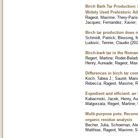
Birch Bark Tar Production
Widely Used Prehistoric Ad
Rageot, Maxime
;
Thery-Paris
Jacques
;
Fernandez, Xavier
;
Birch tar production does 
Schmidt, Patrick
;
Blessing, M
Ludovic
;
Tennie, Claudio
(
201
Birch-bark tar in the Roman 
Regert, Martine
;
Rodet-Belarb
Henry, Aureade
;
Rageot, Max
Differences in birch tar co
Koch, Tabea J.
;
Saurel, Mari
Rebecca
;
Rageot, Maxime
;
R
Expedient and efficient: a
Kabacinski, Jacek
;
Henry, A
Malgorzata
;
Regert, Martine
;
Multi-purpose pots: Reconst
organic residue analysis
Becher, Julia
;
Schoeman, Al
Matthias
;
Rageot, Maxime
;
S