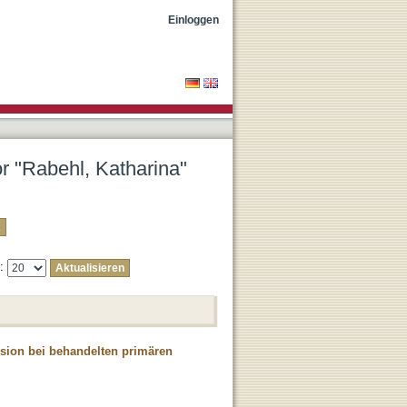
Einloggen
or "Rabehl, Katharina"
e:
usion bei behandelten primären