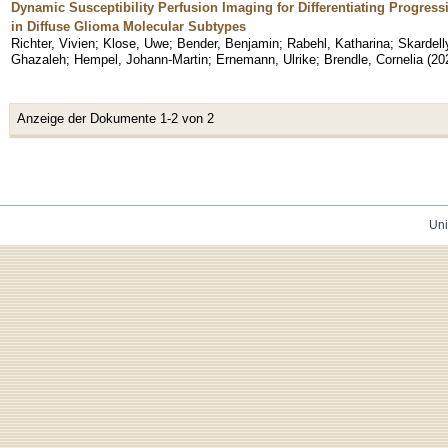
Dynamic Susceptibility Perfusion Imaging for Differentiating Progre
in Diffuse Glioma Molecular Subtypes
Richter, Vivien
;
Klose, Uwe
;
Bender, Benjamin
;
Rabehl, Katharina
;
Skardell
Ghazaleh
;
Hempel, Johann-Martin
;
Ernemann, Ulrike
;
Brendle, Cornelia
(
20
Anzeige der Dokumente 1-2 von 2
Uni