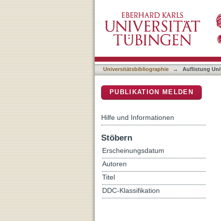
Auflistung Universitätsbib
DSpace Repositorium (Manakin b
Universitätsbibliographie
→
Auflistung Uni
PUBLIKATION MELDEN
Hilfe und Informationen
Stöbern
Erscheinungsdatum
Autoren
Titel
DDC-Klassifikation