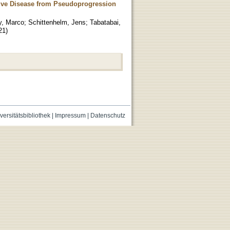
ssive Disease from Pseudoprogression
y, Marco
;
Schittenhelm, Jens
;
Tabatabai,
21
)
versitätsbibliothek
|
Impressum
|
Datenschutz