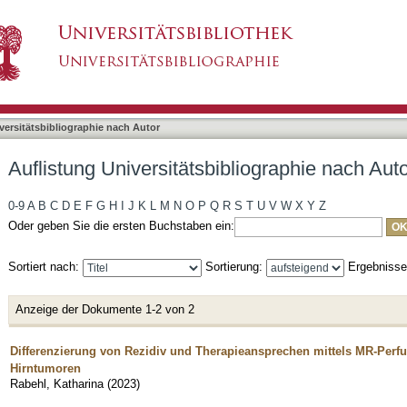
liographie nach Autor "Rabehl, Katharina"
asiert)
versitätsbibliographie nach Autor
Auflistung Universitätsbibliographie nach Aut
0-9
A
B
C
D
E
F
G
H
I
J
K
L
M
N
O
P
Q
R
S
T
U
V
W
X
Y
Z
Oder geben Sie die ersten Buchstaben ein:
Sortiert nach:
Sortierung:
Ergebniss
Anzeige der Dokumente 1-2 von 2
Differenzierung von Rezidiv und Therapieansprechen mittels MR-Perf
Hirntumoren
Rabehl, Katharina
(
2023
)