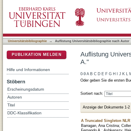
Auflistung Universitätsbibliographie nach Au
DSpace Repositorium (Manakin basiert)
Universitätsbibliographie
→
Auflistung Universitätsbibliographie nach Autor
Auflistung Univer
PUBLIKATION MELDEN
A."
Hilfe und Informationen
0-9
A
B
C
D
E
F
G
H
I
J
K
L
Oder geben Sie die ersten Bu
Stöbern
Erscheinungsdatum
Sortiert nach:
Autoren
Titel
Anzeige der Dokumente 1-2
DDC-Klassifikation
A Truncated Singleton NLR 
Barragan, Ana Cristina
;
Colle
Fernando A.
;
Ashkenazy, Ha