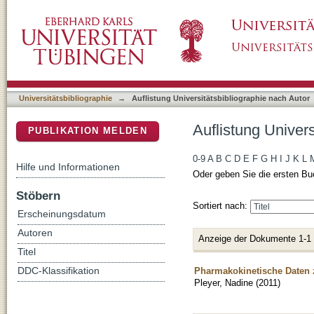
Auflistung Universitätsbibliographie nach Aut
DSpace Repositorium (Manakin basiert)
Universitätsbibliographie
→
Auflistung Universitätsbibliographie nach Autor
Auflistung Univers
PUBLIKATION MELDEN
0-9
A
B
C
D
E
F
G
H
I
J
K
L
Hilfe und Informationen
Oder geben Sie die ersten Bu
Stöbern
Sortiert nach:
Erscheinungsdatum
Autoren
Anzeige der Dokumente 1-1
Titel
Pharmakokinetische Daten
DDC-Klassifikation
Pleyer, Nadine
(
2011
)