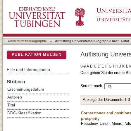
Auflistung Universitätsbibliographie nach Au
DSpace Repositorium (Manakin basiert)
Universitätsbibliographie
→
Auflistung Universitätsbibliographie nach Autor
Auflistung Univer
PUBLIKATION MELDEN
0-9
A
B
C
D
E
F
G
H
I
J
K
L
Hilfe und Informationen
Oder geben Sie die ersten Bu
Stöbern
Sortiert nach:
Erscheinungsdatum
Autoren
Anzeige der Dokumente 1-3
Titel
Cornerstones and positions
DDC-Klassifikation
prosperity
Petschow, Ulrich
;
Moore, Nil